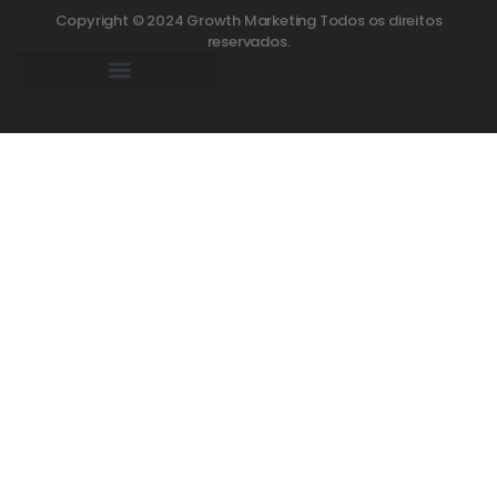
Copyright © 2024 Growth Marketing Todos os direitos
reservados.