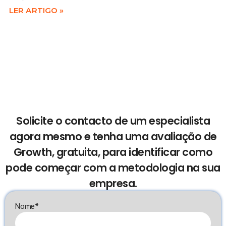
LER ARTIGO »
Solicite o contacto de um especialista
agora mesmo e tenha uma avaliação de
Growth, gratuita, para identificar como
pode começar com a metodologia na sua
empresa.
Nome*