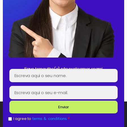
Fique tranquilho(a) não praticamos spam!
Enviar
I agree to
terms & conditions
*