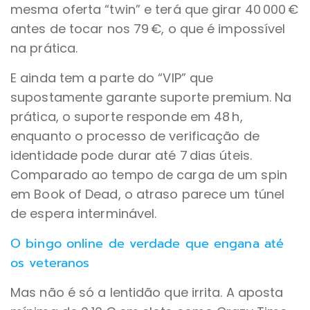
mesma oferta “twin” e terá que girar 40 000 €
antes de tocar nos 79 €, o que é impossível
na prática.
E ainda tem a parte do “VIP” que
supostamente garante suporte premium. Na
prática, o suporte responde em 48 h,
enquanto o processo de verificação de
identidade pode durar até 7 dias úteis.
Comparado ao tempo de carga de um spin
em Book of Dead, o atraso parece um túnel
de espera interminável.
O bingo online de verdade que engana até
os veteranos
Mas não é só a lentidão que irrita. A aposta