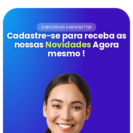
SUBSCREVER A NEWSLETTER
Cadastre-se para receba as
nossas
Novidades
Agora
mesmo !