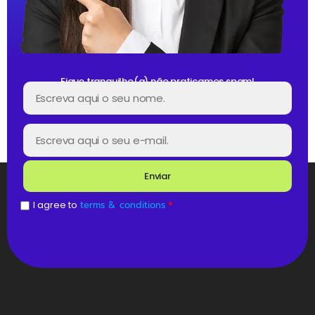
Fique tranquilho(a) não praticamos spam!
Enviar
I agree to
terms & conditions
*