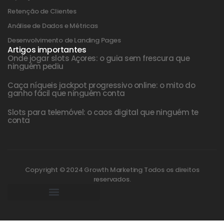
Retenção de Clientes
Análise de Dados e Métricas
Desenvolvimento de Landing Pages
Artigos importantes
Onde jogar slots Açores: o guia sem frescura que
ninguém pediu
Caça níqueis jackpot progressivo online: o mito do
ganho fácil que ninguém conta
Slots para telemóvel: o caos digital que ninguém te
conta
Copyright © 2024 Growth Marketing Todos os direitos
reservados.