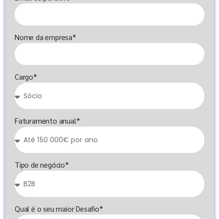
Nome da empresa*
Cargo*
Faturamento anual*
Tipo de negócio*
Qual é o seu maior Desafio*