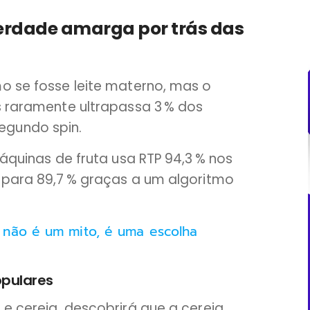
 verdade amarga por trás das
o se fosse leite materno, mas o
s raramente ultrapassa 3 % dos
egundo spin.
máquinas de fruta usa RTP 94,3 % nos
e para 89,7 % graças a um algoritmo
 não é um mito, é uma escolha
opulares
 e cereja, descobrirá que a cereja