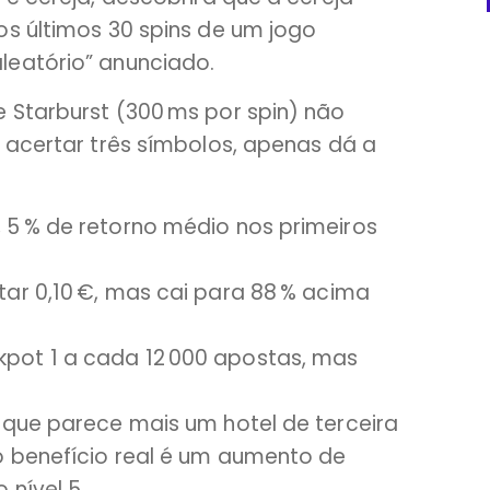
os últimos 30 spins de um jogo
leatório” anunciado.
 Starburst (300 ms por spin) não
 acertar três símbolos, apenas dá a
a, 5 % de retorno médio nos primeiros
star 0,10 €, mas cai para 88 % acima
ckpot 1 a cada 12 000 apostas, mas
 que parece mais um hotel de terceira
o benefício real é um aumento de
nível 5.