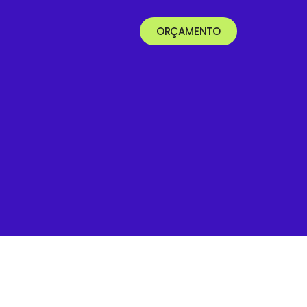
ORÇAMENTO