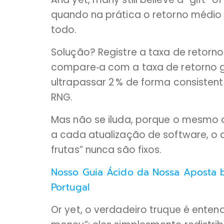
quando na prática o retorno médio é 
todo.
Solução? Registre a taxa de retorno
compare‑a com a taxa de retorno gl
ultrapassar 2 % de forma consisten
RNG.
Mas não se iluda, porque o mesmo 
a cada atualização de software, o q
frutas” nunca são fixos.
Nosso Guia Ácido da Nossa Aposta b
Portugal
Or yet, o verdadeiro truque é enten