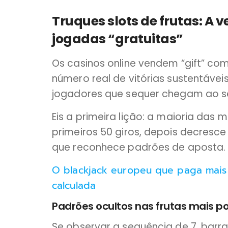
Truques slots de frutas: A
jogadas “gratuitas”
Os casinos online vendem “gift” com
número real de vitórias sustentávei
jogadores que sequer chegam ao s
Eis a primeira lição: a maioria das 
primeiros 50 giros, depois decresc
que reconhece padrões de aposta.
O blackjack europeu que paga mais
calculada
Padrões ocultos nas frutas mais p
Se observar a sequência de 7, barra