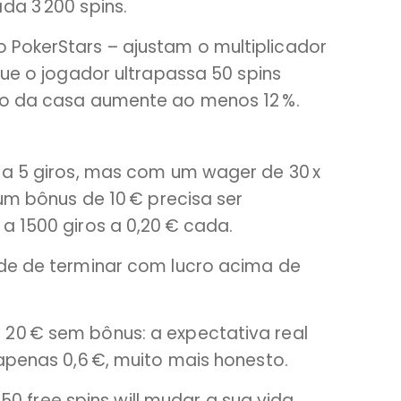
da 3 200 spins.
PokerStars – ajustam o multiplicador
que o jogador ultrapassa 50 spins
ro da casa aumente ao menos 12 %.
o a 5 giros, mas com um wager de 30 x
 um bônus de 10 € precisa ser
a 1500 giros a 0,20 € cada.
ade de terminar com lucro acima de
20 € sem bônus: a expectativa real
 apenas 0,6 €, muito mais honesto.
f 50 free spins will mudar a sua vida,