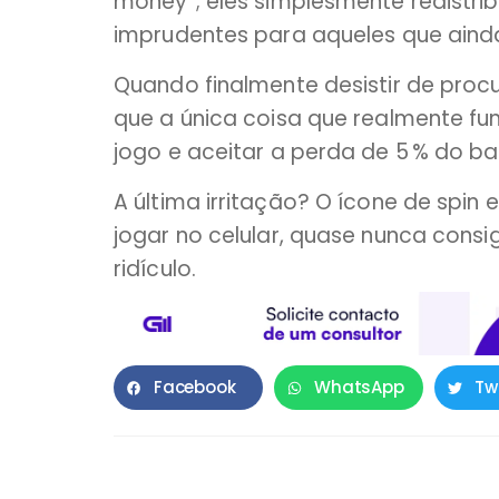
money”; eles simplesmente redistr
imprudentes para aqueles que aind
Quando finalmente desistir de pro
que a única coisa que realmente fun
jogo e aceitar a perda de 5 % do b
A última irritação? O ícone de spin 
jogar no celular, quase nunca consi
ridículo.
Facebook
WhatsApp
Tw