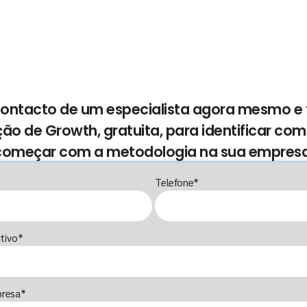
 contacto de um especialista agora mesmo 
ção de Growth, gratuita, para identificar co
começar com a metodologia na sua empresa
Telefone*
tivo*
resa*