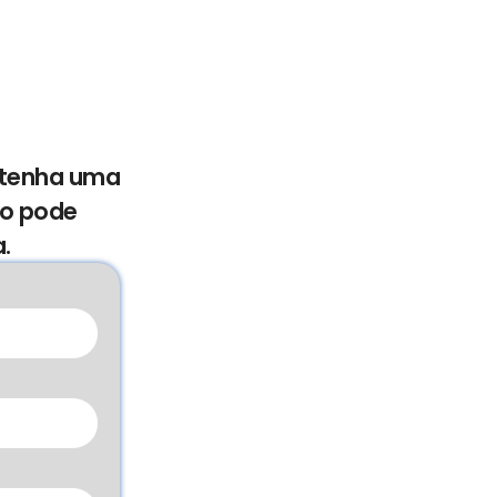
e tenha uma
mo pode
.