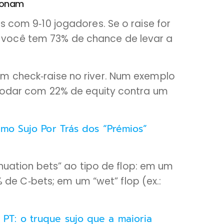
ionam
s com 9‑10 jogadores. Se o raise for
ind, você tem 73% de chance de levar a
m check‑raise no river. Num exemplo
flodar com 22% de equity contra um
mo Sujo Por Trás dos “Prémios”
tinuation bets” ao tipo de flop: em um
0% de C‑bets; em um “wet” flop (ex.:
T: o truque sujo que a maioria