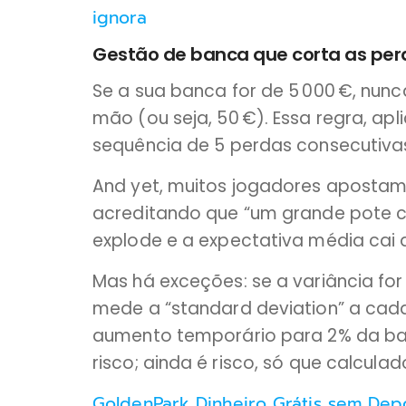
ignora
Gestão de banca que corta as per
Se a sua banca for de 5 000 €, nun
mão (ou seja, 50 €). Essa regra, ap
sequência de 5 perdas consecutivas
And yet, muitos jogadores apostam
acreditando que “um grande pote c
explode e a expectativa média cai d
Mas há exceções: se a variância fo
mede a “standard deviation” a cada
aumento temporário para 2% da ban
risco; ainda é risco, só que calculad
GoldenPark Dinheiro Grátis sem Dep