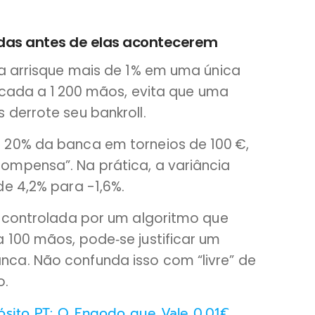
das antes de elas acontecerem
ca arrisque mais de 1% em uma única
licada a 1 200 mãos, evita que uma
 derrote seu bankroll.
 20% da banca em torneios de 100 €,
ompensa”. Na prática, a variância
e 4,2% para -1,6%.
r controlada por um algoritmo que
 100 mãos, pode‑se justificar um
ca. Não confunda isso com “livre” de
o.
ósito PT: O Engodo que Vale 0,01€