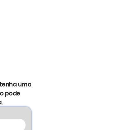
e tenha uma
mo pode
.