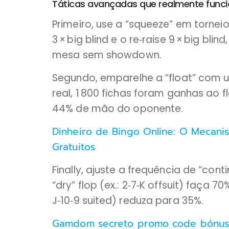
Táticas avançadas que realmente func
Primeiro, use a “squeeze” em torneio
3 × big blind e o re‑raise 9 × big bl
mesa sem showdown.
Segundo, emparelhe a “float” com u
real, 1 800 fichas foram ganhas ao 
44% de mão do oponente.
Dinheiro de Bingo Online: O Mecanis
Gratuitos
Finally, ajuste a frequência de “con
“dry” flop (ex.: 2‑7‑K offsuit) faça 7
J‑10‑9 suited) reduza para 35%.
Gamdom secreto promo code bónus P