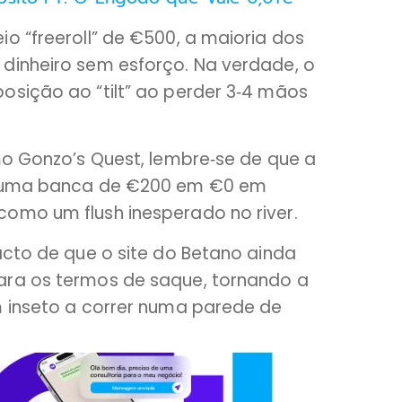
o “freeroll” de €500, a maioria dos
dinheiro sem esforço. Na verdade, o
osição ao “tilt” ao perder 3‑4 mãos
mo Gonzo’s Quest, lembre‑se de que a
ar uma banca de €200 em €0 em
omo um flush inesperado no river.
acto de que o site do Betano ainda
ara os termos de saque, tornando a
m inseto a correr numa parede de