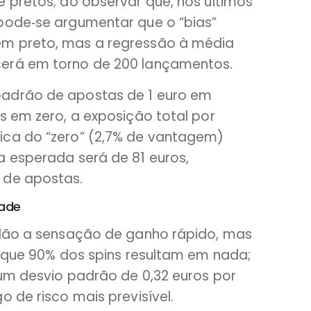
 pretos; ao observar que, nos últimos
pode‑se argumentar que o “bias”
em preto, mas a regressão à média
erá em torno de 200 lançamentos.
padrão de apostas de 1 euro em
s em zero, a exposição total por
ica do “zero” (2,7% de vantagem)
a esperada será de 81 euros,
 de apostas.
dade
 dão a sensação de ganho rápido, mas
a que 90% dos spins resultam em nada;
 um desvio padrão de 0,32 euros por
o de risco mais previsível.