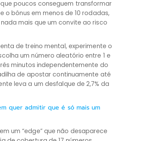
e que poucos conseguem transformar
erde o bônus em menos de 10 rodadas,
 nada mais que um convite ao risco
menta de treino mental, experimente o
scolha um número aleatório entre 1 e
s três minutos independentemente do
madilha de apostar continuamente até
ente leva a um desfalque de 2,7% da
ém quer admitir que é só mais um
 tem um “edge” que não desaparece
ia de cobertura de 17 números