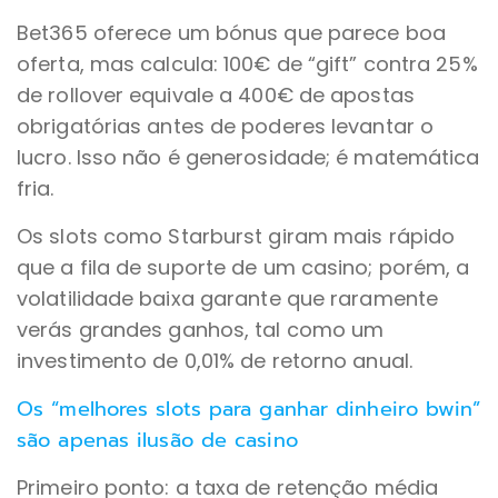
Bet365 oferece um bónus que parece boa
oferta, mas calcula: 100€ de “gift” contra 25%
de rollover equivale a 400€ de apostas
obrigatórias antes de poderes levantar o
lucro. Isso não é generosidade; é matemática
fria.
Os slots como Starburst giram mais rápido
que a fila de suporte de um casino; porém, a
volatilidade baixa garante que raramente
verás grandes ganhos, tal como um
investimento de 0,01% de retorno anual.
Os “melhores slots para ganhar dinheiro bwin”
são apenas ilusão de casino
Primeiro ponto: a taxa de retenção média