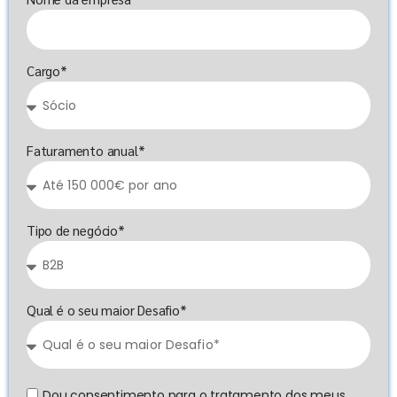
Cargo*
Faturamento anual*
Tipo de negócio*
Qual é o seu maior Desafio*
Dou consentimento para o tratamento dos meus