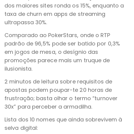
dos maiores sites ronda os 15%, enquanto a
taxa de churn em apps de streaming
ultrapassa 30%.
Comparado ao PokerStars, onde o RTP
padrão de 96,5% pode ser batido por 0,3%
em jogos de mesa, o desígnio das
promoções parece mais um truque de
ilusionista.
2 minutos de leitura sobre requisitos de
apostas podem poupar-te 20 horas de
frustração; basta olhar o termo “turnover
30x” para perceber a armadilha.
Lista dos 10 nomes que ainda sobrevivem à
selva digital: