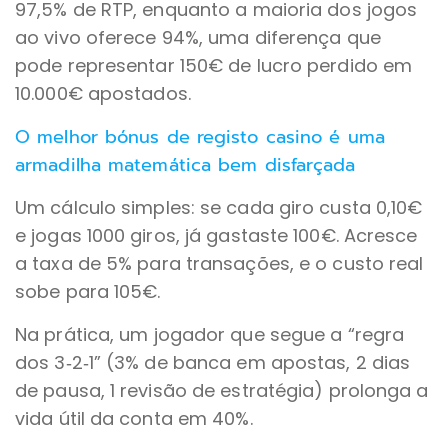
97,5% de RTP, enquanto a maioria dos jogos
ao vivo oferece 94%, uma diferença que
pode representar 150€ de lucro perdido em
10.000€ apostados.
O melhor bónus de registo casino é uma
armadilha matemática bem disfarçada
Um cálculo simples: se cada giro custa 0,10€
e jogas 1000 giros, já gastaste 100€. Acresce
a taxa de 5% para transações, e o custo real
sobe para 105€.
Na prática, um jogador que segue a “regra
dos 3‑2‑1” (3% de banca em apostas, 2 dias
de pausa, 1 revisão de estratégia) prolonga a
vida útil da conta em 40%.