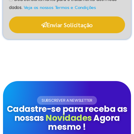
dados.
Veja os nossos Termos e Condições
Enviar Solicitação
SUBSCREVER A NEWSLETTER
Cadastre-se para receba as
nossas
Novidades
Agora
mesmo !