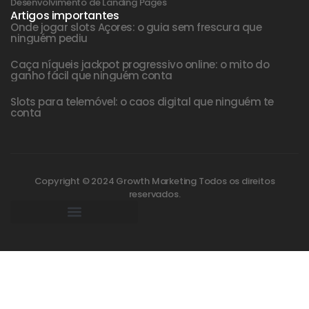
Desenvolvimento de Landing Pages
Artigos importantes
Onde jogar slots Açores: o guia sem frescura que
ninguém pediu
Caça níqueis jackpot progressivo online: o mito do
ganho fácil que ninguém conta
Slots para telemóvel: o caos digital que ninguém te
conta
Copyright © 2024 Growth Marketing Todos os direitos
reservados.