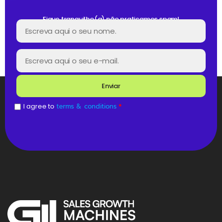
Fique tranquilho(a) não praticamos spam!
Enviar
I agree to
terms & conditions
*