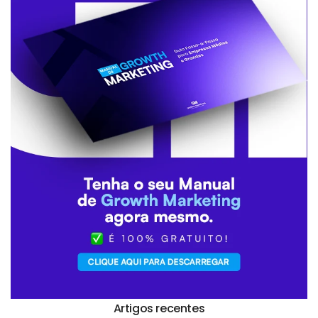
Artigos recentes