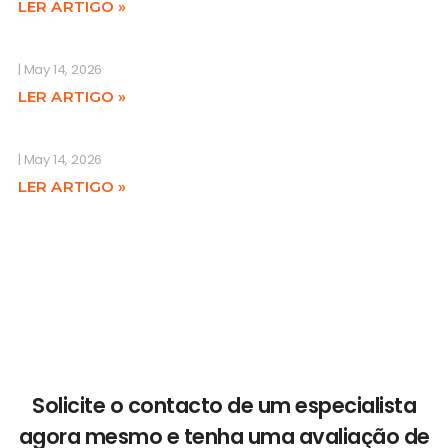
LER ARTIGO »
May 14, 2026
LER ARTIGO »
May 14, 2026
LER ARTIGO »
Solicite o contacto de um especialista
agora mesmo e tenha uma avaliação de