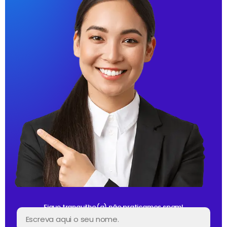
Fique tranquilho(a) não praticamos spam!