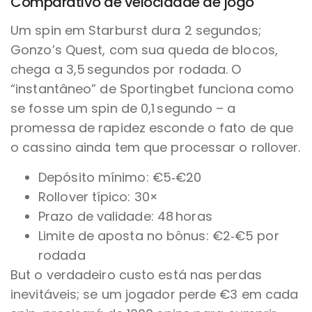
Comparativo de velocidade de jogo
Um spin em Starburst dura 2 segundos;
Gonzo’s Quest, com sua queda de blocos,
chega a 3,5 segundos por rodada. O
“instantâneo” de Sportingbet funciona como
se fosse um spin de 0,1 segundo – a
promessa de rapidez esconde o fato de que
o cassino ainda tem que processar o rollover.
Depósito mínimo: €5‑€20
Rollover típico: 30×
Prazo de validade: 48 horas
Limite de aposta no bônus: €2‑€5 por
rodada
But o verdadeiro custo está nas perdas
inevitáveis; se um jogador perde €3 em cada