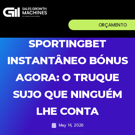
ORÇAMENTO
SPORTINGBET
INSTANTÂNEO BÓNUS
AGORA: O TRUQUE
SUJO QUE NINGUÉM
LHE CONTA
May 14, 2026