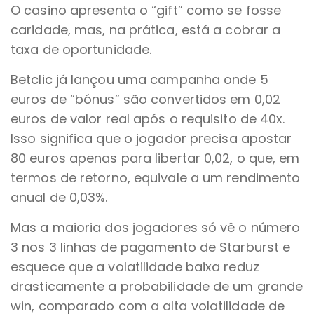
O casino apresenta o “gift” como se fosse
caridade, mas, na prática, está a cobrar a
taxa de oportunidade.
Betclic já lançou uma campanha onde 5
euros de “bónus” são convertidos em 0,02
euros de valor real após o requisito de 40x.
Isso significa que o jogador precisa apostar
80 euros apenas para libertar 0,02, o que, em
termos de retorno, equivale a um rendimento
anual de 0,03%.
Mas a maioria dos jogadores só vê o número
3 nos 3 linhas de pagamento de Starburst e
esquece que a volatilidade baixa reduz
drasticamente a probabilidade de um grande
win, comparado com a alta volatilidade de