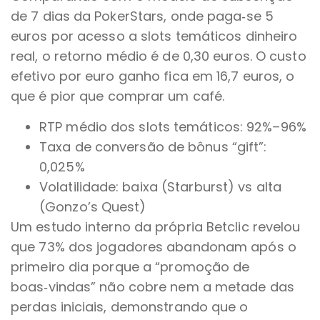
de 7 dias da PokerStars, onde paga‑se 5
euros por acesso a slots temáticos dinheiro
real, o retorno médio é de 0,30 euros. O custo
efetivo por euro ganho fica em 16,7 euros, o
que é pior que comprar um café.
RTP médio dos slots temáticos: 92%–96%
Taxa de conversão de bônus “gift”:
0,025%
Volatilidade: baixa (Starburst) vs alta
(Gonzo’s Quest)
Um estudo interno da própria Betclic revelou
que 73% dos jogadores abandonam após o
primeiro dia porque a “promoção de
boas‑vindas” não cobre nem a metade das
perdas iniciais, demonstrando que o