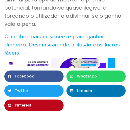
potencial, tornando‑se quase ilegível e
forçando o utilizador a adivinhar se o ganho
vale a pena.
O melhor bacará squeeze para ganhar
dinheiro: Desmascarando a ilusão dos lucros
fáceis
Facebook
WhatsApp
Twitter
LinkedIn
Pinterest