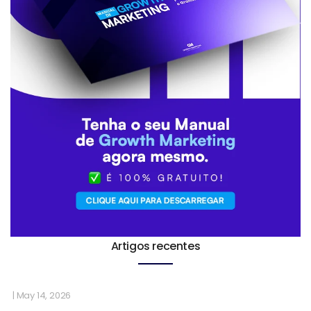
Artigos recentes
May 14, 2026