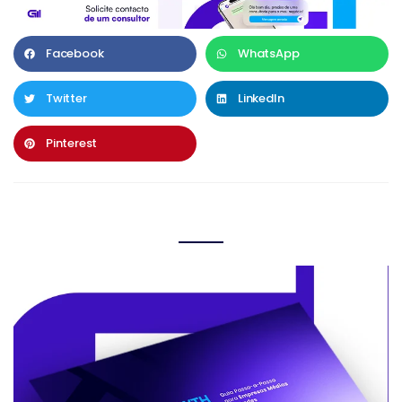
Facebook
WhatsApp
Twitter
LinkedIn
Pinterest