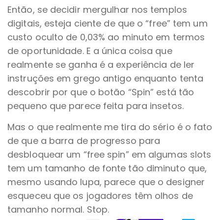
Então, se decidir mergulhar nos templos
digitais, esteja ciente de que o “free” tem um
custo oculto de 0,03% ao minuto em termos
de oportunidade. E a única coisa que
realmente se ganha é a experiência de ler
instruções em grego antigo enquanto tenta
descobrir por que o botão “Spin” está tão
pequeno que parece feita para insetos.
Mas o que realmente me tira do sério é o fato
de que a barra de progresso para
desbloquear um “free spin” em algumas slots
tem um tamanho de fonte tão diminuto que,
mesmo usando lupa, parece que o designer
esqueceu que os jogadores têm olhos de
tamanho normal. Stop.