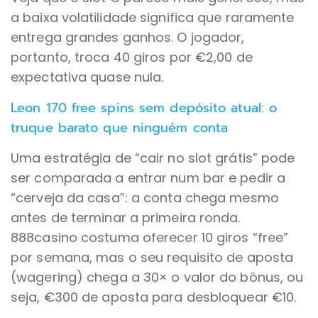
a baixa volatilidade significa que raramente
entrega grandes ganhos. O jogador,
portanto, troca 40 giros por €2,00 de
expectativa quase nula.
Leon 170 free spins sem depósito atual: o
truque barato que ninguém conta
Uma estratégia de “cair no slot grátis” pode
ser comparada a entrar num bar e pedir a
“cerveja da casa”: a conta chega mesmo
antes de terminar a primeira ronda.
888casino costuma oferecer 10 giros “free”
por semana, mas o seu requisito de aposta
(wagering) chega a 30× o valor do bônus, ou
seja, €300 de aposta para desbloquear €10.