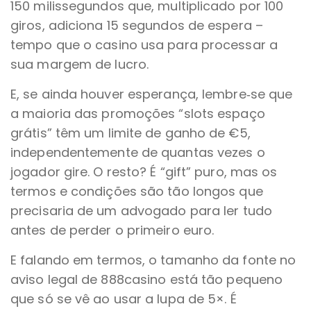
150 milissegundos que, multiplicado por 100
giros, adiciona 15 segundos de espera –
tempo que o casino usa para processar a
sua margem de lucro.
E, se ainda houver esperança, lembre‑se que
a maioria das promoções “slots espaço
grátis” têm um limite de ganho de €5,
independentemente de quantas vezes o
jogador gire. O resto? É “gift” puro, mas os
termos e condições são tão longos que
precisaria de um advogado para ler tudo
antes de perder o primeiro euro.
E falando em termos, o tamanho da fonte no
aviso legal de 888casino está tão pequeno
que só se vê ao usar a lupa de 5×. É