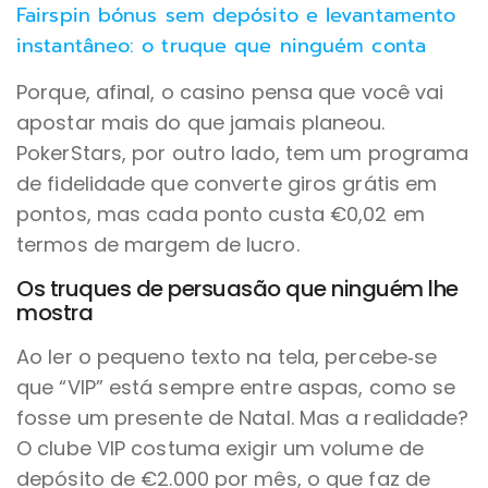
Fairspin bónus sem depósito e levantamento
instantâneo: o truque que ninguém conta
Porque, afinal, o casino pensa que você vai
apostar mais do que jamais planeou.
PokerStars, por outro lado, tem um programa
de fidelidade que converte giros grátis em
pontos, mas cada ponto custa €0,02 em
termos de margem de lucro.
Os truques de persuasão que ninguém lhe
mostra
Ao ler o pequeno texto na tela, percebe‑se
que “VIP” está sempre entre aspas, como se
fosse um presente de Natal. Mas a realidade?
O clube VIP costuma exigir um volume de
depósito de €2.000 por mês, o que faz de