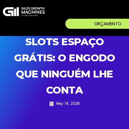
ORÇAMENTO
SLOTS ESPAÇO
GRÁTIS: O ENGODO
QUE NINGUÉM LHE
CONTA
May 14, 2026