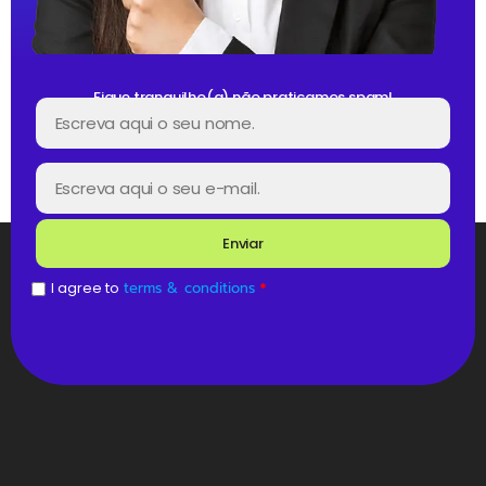
Fique tranquilho(a) não praticamos spam!
Enviar
I agree to
terms & conditions
*