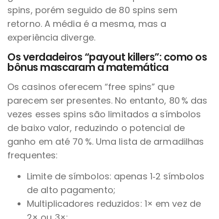
spins, porém seguido de 80 spins sem
retorno. A média é a mesma, mas a
experiência diverge.
Os verdadeiros “payout killers”: como os
bônus mascaram a matemática
Os casinos oferecem “free spins” que
parecem ser presentes. No entanto, 80 % das
vezes esses spins são limitados a símbolos
de baixo valor, reduzindo o potencial de
ganho em até 70 %. Uma lista de armadilhas
frequentes:
Limite de símbolos: apenas 1‑2 símbolos
de alto pagamento;
Multiplicadores reduzidos: 1× em vez de
2× ou 3×;