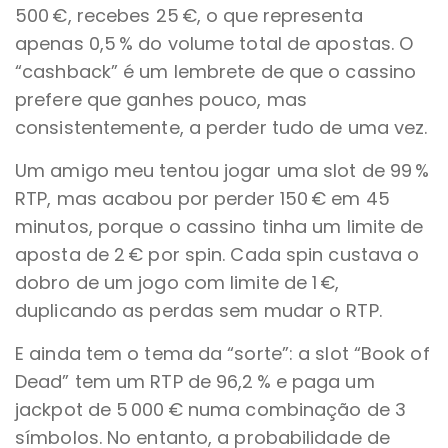
500 €, recebes 25 €, o que representa
apenas 0,5 % do volume total de apostas. O
“cashback” é um lembrete de que o cassino
prefere que ganhes pouco, mas
consistentemente, a perder tudo de uma vez.
Um amigo meu tentou jogar uma slot de 99 %
RTP, mas acabou por perder 150 € em 45
minutos, porque o cassino tinha um limite de
aposta de 2 € por spin. Cada spin custava o
dobro de um jogo com limite de 1 €,
duplicando as perdas sem mudar o RTP.
E ainda tem o tema da “sorte”: a slot “Book of
Dead” tem um RTP de 96,2 % e paga um
jackpot de 5 000 € numa combinação de 3
símbolos. No entanto, a probabilidade de