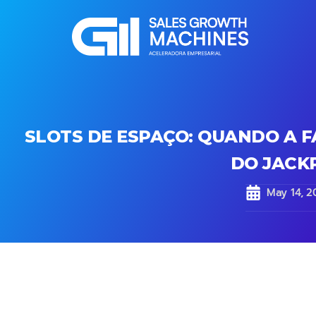
SLOTS DE ESPAÇO: QUANDO A F
DO JACK
May 14, 2