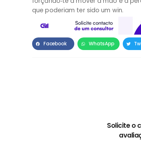
forçando‑te a mover a mão e a perd
que poderiam ter sido um win.
Facebook
WhatsApp
Tw
Solicite o
avalia