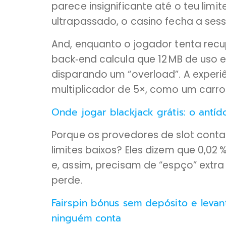
parece insignificante até o teu limit
ultrapassado, o casino fecha a ses
And, enquanto o jogador tenta recu
back‑end calcula que 12 MB de uso 
disparando um “overload”. A experi
multiplicador de 5×, como um carro
Onde jogar blackjack grátis: o antíd
Porque os provedores de slot contam
limites baixos? Eles dizem que 0,02 
e, assim, precisam de “espço” extr
perde.
Fairspin bónus sem depósito e levan
ninguém conta