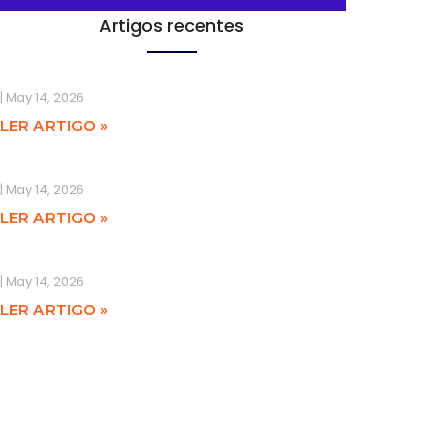
Artigos recentes
May 14, 2026
LER ARTIGO »
May 14, 2026
LER ARTIGO »
May 14, 2026
LER ARTIGO »