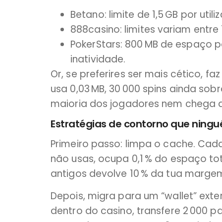
Betano: limite de 1,5 GB por utili
888casino: limites variam entr
PokerStars: 800 MB de espaço pa
inatividade.
Or, se preferires ser mais cético, fa
usa 0,03 MB, 30 000 spins ainda sobr
maioria dos jogadores nem chega a 
Estratégias de contorno que ning
Primeiro passo: limpa o cache. Cad
não usas, ocupa 0,1 % do espaço to
antigos devolve 10 % da tua margem
Depois, migra para um “wallet” exte
dentro do casino, transfere 2 000 pa