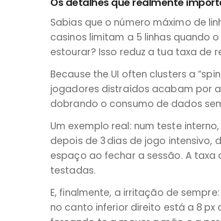
Os detalhes que realmente impor
Sabias que o número máximo de linh
casinos limitam a 5 linhas quando o
estourar? Isso reduz a tua taxa de r
Because the UI often clusters a “spin
jogadores distraídos acabam por ap
dobrando o consumo de dados sem
Um exemplo real: num teste interno
depois de 3 dias de jogo intensivo,
espaço ao fechar a sessão. A taxa d
testadas.
E, finalmente, a irritação de sempr
no canto inferior direito está a 8 px