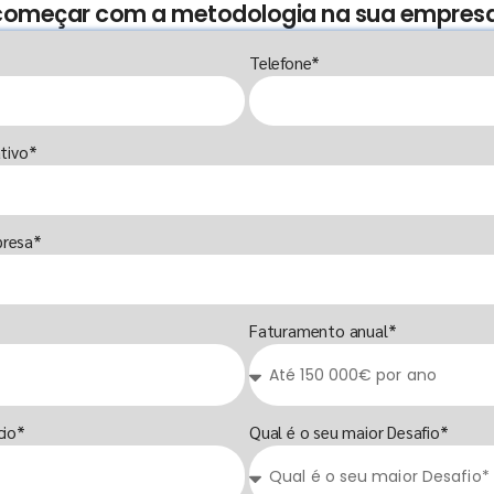
começar com a metodologia na sua empresa
Telefone*
tivo*
resa*
Faturamento anual*
cio*
Qual é o seu maior Desafio*