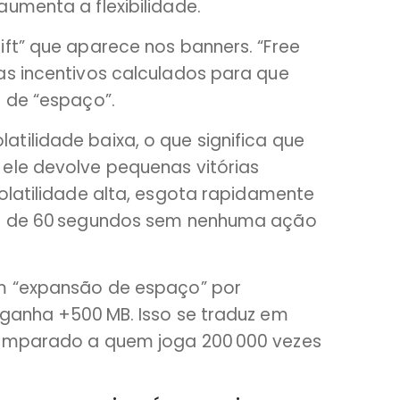
umenta a flexibilidade.
ft” que aparece nos banners. “Free
as incentivos calculados para que
o de “espaço”.
tilidade baixa, o que significa que
ele devolve pequenas vitórias
olatilidade alta, esgota rapidamente
ca de 60 segundos sem nenhuma ação
em “expansão de espaço” por
 ganha +500 MB. Isso se traduz em
comparado a quem joga 200 000 vezes