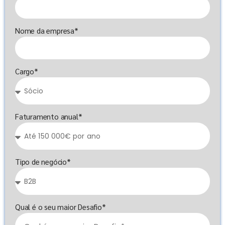
Nome da empresa*
Cargo*
Faturamento anual*
Tipo de negócio*
Qual é o seu maior Desafio*