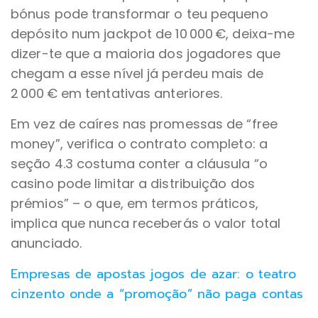
bónus pode transformar o teu pequeno
depósito num jackpot de 10 000 €, deixa-me
dizer-te que a maioria dos jogadores que
chegam a esse nível já perdeu mais de
2 000 € em tentativas anteriores.
Em vez de caíres nas promessas de “free
money”, verifica o contrato completo: a
seção 4.3 costuma conter a cláusula “o
casino pode limitar a distribuição dos
prémios” – o que, em termos práticos,
implica que nunca receberás o valor total
anunciado.
Empresas de apostas jogos de azar: o teatro
cinzento onde a “promoção” não paga contas