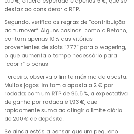
0,10 €, o lucro esperado é apenas 5 €, que se
desfaz ao considerar o RTP.
Segundo, verifica as regras de “contribuição
ao turnover”. Alguns casinos, como o Betano,
contam apenas 10 % das vitórias
provenientes de slots “777” para o wagering,
o que aumenta o tempo necessário para
“cobrir” o bônus.
Terceiro, observa o limite máximo de aposta.
Muitos jogos limitam a aposta a 2 € por
rodada; com um RTP de 96,5 %, a expectativa
de ganho por rodada é 1,93 €, que
rapidamente suma ao atingir o limite diário
de 200 € de depósito.
Se ainda estás a pensar que um pequeno