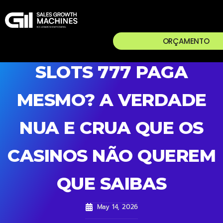
ORÇAMENTO
SLOTS 777 PAGA
MESMO? A VERDADE
NUA E CRUA QUE OS
CASINOS NÃO QUEREM
QUE SAIBAS
May 14, 2026