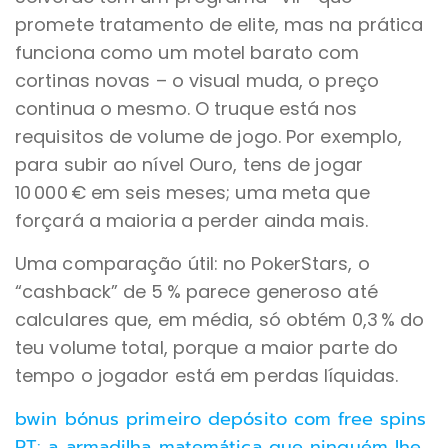
promete tratamento de elite, mas na prática
funciona como um motel barato com
cortinas novas – o visual muda, o preço
continua o mesmo. O truque está nos
requisitos de volume de jogo. Por exemplo,
para subir ao nível Ouro, tens de jogar
10 000 € em seis meses; uma meta que
forçará a maioria a perder ainda mais.
Uma comparação útil: no PokerStars, o
“cashback” de 5 % parece generoso até
calculares que, em média, só obtém 0,3 % do
teu volume total, porque a maior parte do
tempo o jogador está em perdas líquidas.
bwin bónus primeiro depósito com free spins
PT: a armadilha matemática que ninguém lhe