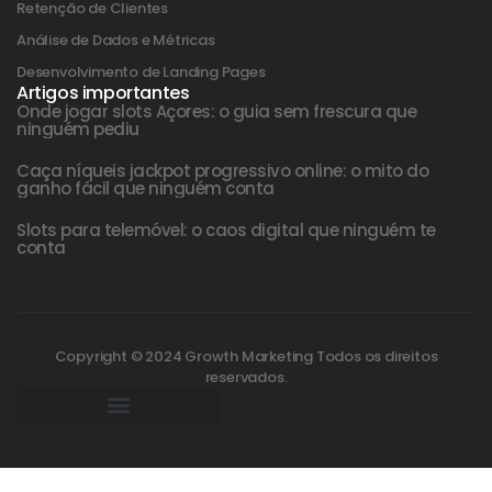
Retenção de Clientes
Análise de Dados e Métricas
Desenvolvimento de Landing Pages
Artigos importantes
Onde jogar slots Açores: o guia sem frescura que
ninguém pediu
Caça níqueis jackpot progressivo online: o mito do
ganho fácil que ninguém conta
Slots para telemóvel: o caos digital que ninguém te
conta
Copyright © 2024 Growth Marketing Todos os direitos
reservados.