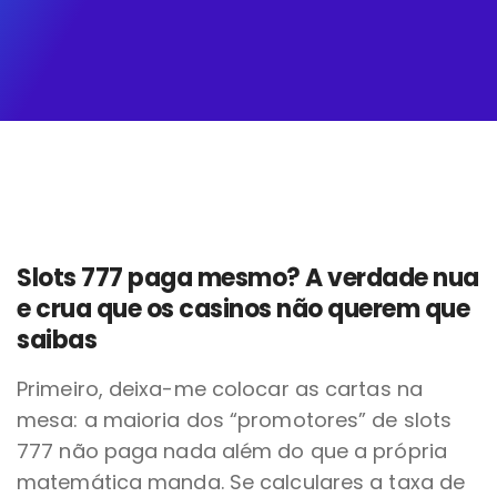
Slots 777 paga mesmo? A verdade nua
e crua que os casinos não querem que
saibas
Primeiro, deixa-me colocar as cartas na
mesa: a maioria dos “promotores” de slots
777 não paga nada além do que a própria
matemática manda. Se calculares a taxa de