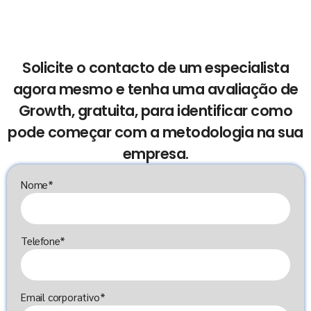
Solicite o contacto de um especialista
agora mesmo e tenha uma avaliação de
Growth, gratuita, para identificar como
pode começar com a metodologia na sua
empresa.
Nome*
Telefone*
Email corporativo*