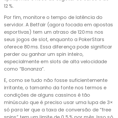
12 %.
Por fim, monitore o tempo de latência do
servidor. A Betfair (agora focada em apostas
esportivas) tem um atraso de 120 ms nos
seus jogos de slot, enquanto a PokerStars
oferece 80 ms. Essa diferença pode significar
perder ou ganhar um spin inteiro,
especialmente em slots de alta velocidade
como “Bonanza”.
E, como se tudo não fosse suficientemente
irritante, o tamanho da fonte nos termos e
condições de alguns cassinos é tão
minúsculo que é preciso usar uma lupa de 3×
só para ler que a taxa de conversão de “free
spins” tem um limite de 0,5 % por mês. Isso só