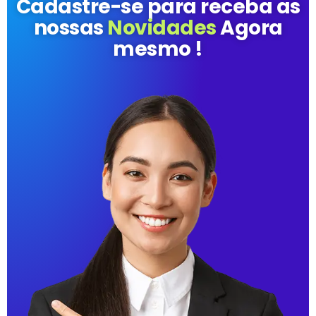
Cadastre-se para receba as
nossas
Novidades
Agora
mesmo !