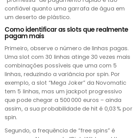
confiável quanto uma garrafa de água em
um deserto de plástico.
Como identificar as slots que realmente
pagam mais
Primeiro, observe o número de linhas pagas.
Uma slot com 30 linhas atinge 30 vezes mais
combinações possíveis que uma com 5
linhas, reduzindo a variância por spin. Por
exemplo, a slot “Mega Joker” da Novomatic
tem 5 linhas, mas um jackpot progressivo
que pode chegar a 500 000 euros – ainda
assim, a sua probabilidade de hit é 0,03 % por
spin.
Segundo, a frequência de “free spins” é