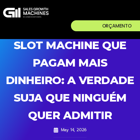
ORÇAMENTO
SLOT MACHINE QUE
PAGAM MAIS
DINHEIRO: A VERDADE
SUJA QUE NINGUÉM
QUER ADMITIR
May 14, 2026