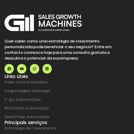
Quer saber como uma estratégia de crescimento
personalizada pode beneficiar o seu negócio? Entre em
contacto connosco hoje para uma consulta gratuita e
descubra o potencial da sua empresa.
Links úteis
Sales Growth Machine
Hospedagem Hostinger
E-goi Automações
RD Station Automação
Send Pulse Automação
Principais serviços
Estratégia de Crescimento