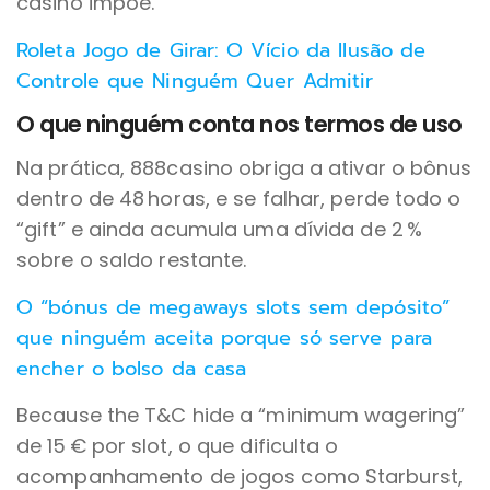
casino impõe.
Roleta Jogo de Girar: O Vício da Ilusão de
Controle que Ninguém Quer Admitir
O que ninguém conta nos termos de uso
Na prática, 888casino obriga a ativar o bônus
dentro de 48 horas, e se falhar, perde todo o
“gift” e ainda acumula uma dívida de 2 %
sobre o saldo restante.
O “bónus de megaways slots sem depósito”
que ninguém aceita porque só serve para
encher o bolso da casa
Because the T&C hide a “minimum wagering”
de 15 € por slot, o que dificulta o
acompanhamento de jogos como Starburst,