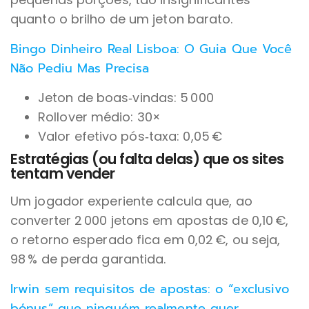
quanto o brilho de um jeton barato.
Bingo Dinheiro Real Lisboa: O Guia Que Você
Não Pediu Mas Precisa
Jeton de boas‑vindas: 5 000
Rollover médio: 30×
Valor efetivo pós‑taxa: 0,05 €
Estratégias (ou falta delas) que os sites
tentam vender
Um jogador experiente calcula que, ao
converter 2 000 jetons em apostas de 0,10 €,
o retorno esperado fica em 0,02 €, ou seja,
98 % de perda garantida.
Irwin sem requisitos de apostas: o “exclusivo
bónus” que ninguém realmente quer