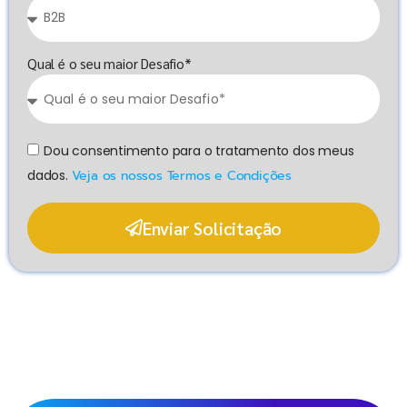
Qual é o seu maior Desafio*
Dou consentimento para o tratamento dos meus
dados.
Veja os nossos Termos e Condições
Enviar Solicitação