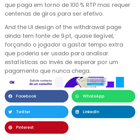
que paga em torno de 100 % RTP mas requer
centenas de giros para ser efetivo.
And the UI design of the withdrawal page
ainda tem fonte de 9 pt, quase ilegível,
forçando o jogador a gastar tempo extra
que poderia ser usado para analisar
estatísticas ao invés de esperar por um
pagamento que nunca chega.
Facebook
WhatsApp
Twitter
LinkedIn
Pinterest