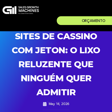
ORÇAMENTO
SITES DE CASSINO
COM JETON: O LIXO
RELUZENTE QUE
NINGUÉM QUER
ADMITIR
May 14, 2026