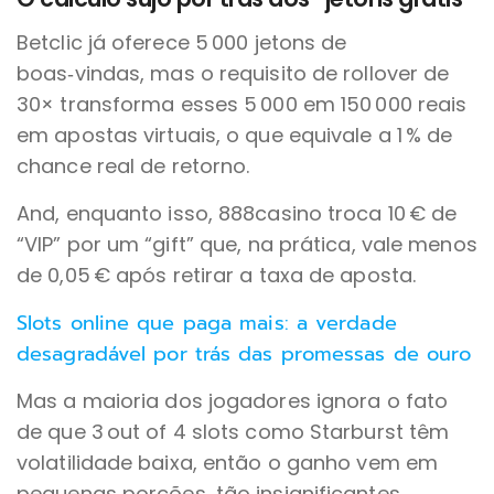
Betclic já oferece 5 000 jetons de
boas‑vindas, mas o requisito de rollover de
30× transforma esses 5 000 em 150 000 reais
em apostas virtuais, o que equivale a 1 % de
chance real de retorno.
And, enquanto isso, 888casino troca 10 € de
“VIP” por um “gift” que, na prática, vale menos
de 0,05 € após retirar a taxa de aposta.
Slots online que paga mais: a verdade
desagradável por trás das promessas de ouro
Mas a maioria dos jogadores ignora o fato
de que 3 out of 4 slots como Starburst têm
volatilidade baixa, então o ganho vem em
pequenas porções, tão insignificantes