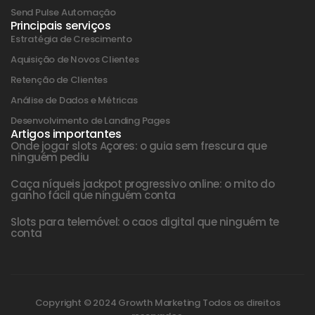
Send Pulse Automação
Principais serviços
Estratégia de Crescimento
Aquisição de Novos Clientes
Retenção de Clientes
Análise de Dados e Métricas
Desenvolvimento de Landing Pages
Artigos importantes
Onde jogar slots Açores: o guia sem frescura que
ninguém pediu
Caça níqueis jackpot progressivo online: o mito do
ganho fácil que ninguém conta
Slots para telemóvel: o caos digital que ninguém te
conta
Copyright © 2024 Growth Marketing Todos os direitos