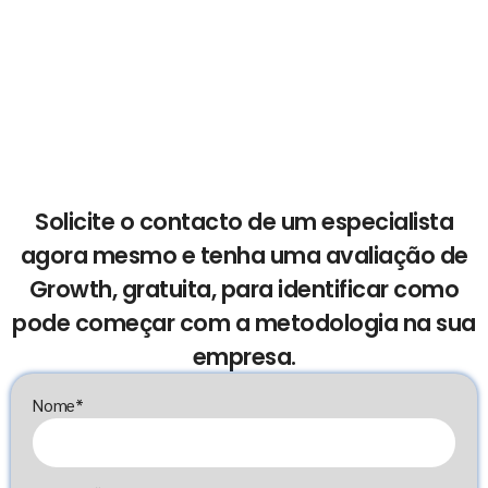
Solicite o contacto de um especialista
agora mesmo e tenha uma avaliação de
Growth, gratuita, para identificar como
pode começar com a metodologia na sua
empresa.
Nome*