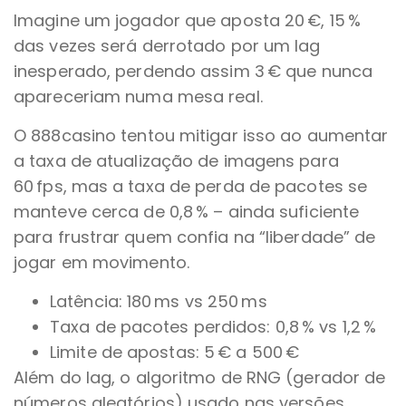
Imagine um jogador que aposta 20 €, 15 %
das vezes será derrotado por um lag
inesperado, perdendo assim 3 € que nunca
apareceriam numa mesa real.
O 888casino tentou mitigar isso ao aumentar
a taxa de atualização de imagens para
60 fps, mas a taxa de perda de pacotes se
manteve cerca de 0,8 % – ainda suficiente
para frustrar quem confia na “liberdade” de
jogar em movimento.
Latência: 180 ms vs 250 ms
Taxa de pacotes perdidos: 0,8 % vs 1,2 %
Limite de apostas: 5 € a 500 €
Além do lag, o algoritmo de RNG (gerador de
números aleatórios) usado nas versões