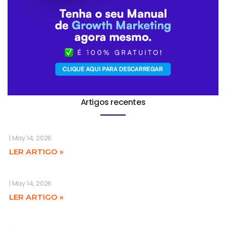
Artigos recentes
May 14, 2026
LER ARTIGO »
May 14, 2026
LER ARTIGO »