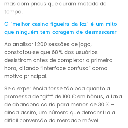
mas com pneus que duram metade do
tempo.
O “melhor casino figueira da foz” é um mito
que ninguém tem coragem de desmascarar
Ao analisar 1 200 sessões de jogo,
constatou‑se que 68 % dos usuários
desistiram antes de completar a primeira
hora, citando “interface confusa” como
motivo principal.
Se a experiência fosse tão boa quanto a
promessa de “gift” de 100 € em bônus, a taxa
de abandono cairia para menos de 30 % –
ainda assim, um número que demonstra a
difícil conversão do mercado móvel.