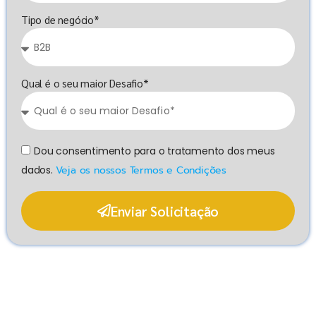
Tipo de negócio*
Qual é o seu maior Desafio*
Dou consentimento para o tratamento dos meus
dados.
Veja os nossos Termos e Condições
Enviar Solicitação