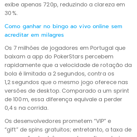
exibe apenas 720p, reduzindo a clareza em
30 %.
Como ganhar no bingo ao vivo online sem
acreditar em milagres
Os 7 milhões de jogadores em Portugal que
baixam a app do PokerStars percebem
rapidamente que a velocidade de rotação da
bola é limitada a 2 segundos, contra os
1,2 segundos que o mesmo jogo oferece nas
versões de desktop. Comparado a um sprint
de 100 m, essa diferença equivale a perder
0,4 s na corrida.
Os desenvolvedores prometem “VIP” e
“gift” de spins gratuitos; entretanto, a taxa de