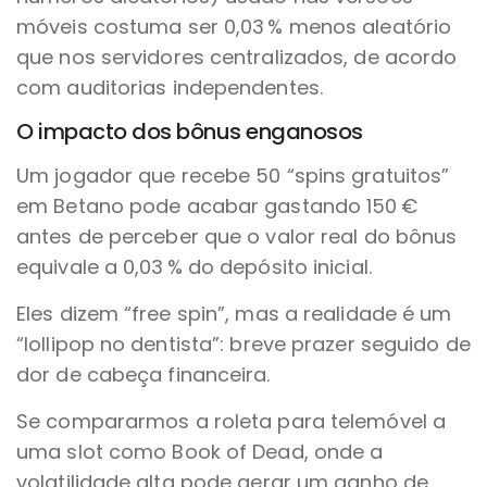
móveis costuma ser 0,03 % menos aleatório
que nos servidores centralizados, de acordo
com auditorias independentes.
O impacto dos bônus enganosos
Um jogador que recebe 50 “spins gratuitos”
em Betano pode acabar gastando 150 €
antes de perceber que o valor real do bônus
equivale a 0,03 % do depósito inicial.
Eles dizem “free spin”, mas a realidade é um
“lollipop no dentista”: breve prazer seguido de
dor de cabeça financeira.
Se compararmos a roleta para telemóvel a
uma slot como Book of Dead, onde a
volatilidade alta pode gerar um ganho de