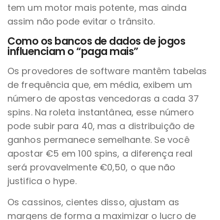
tem um motor mais potente, mas ainda
assim não pode evitar o trânsito.
Como os bancos de dados de jogos
influenciam o “paga mais”
Os provedores de software mantêm tabelas
de frequência que, em média, exibem um
número de apostas vencedoras a cada 37
spins. Na roleta instantânea, esse número
pode subir para 40, mas a distribuição de
ganhos permanece semelhante. Se você
apostar €5 em 100 spins, a diferença real
será provavelmente €0,50, o que não
justifica o hype.
Os cassinos, cientes disso, ajustam as
margens de forma a maximizar o lucro de