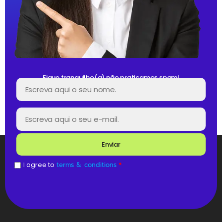
Fique tranquilho(a) não praticamos spam!
Enviar
I agree to
terms & conditions
*