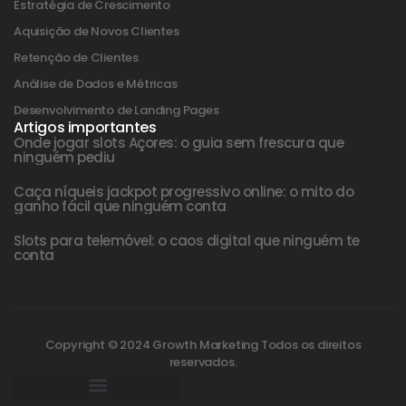
Estratégia de Crescimento
Aquisição de Novos Clientes
Retenção de Clientes
Análise de Dados e Métricas
Desenvolvimento de Landing Pages
Artigos importantes
Onde jogar slots Açores: o guia sem frescura que
ninguém pediu
Caça níqueis jackpot progressivo online: o mito do
ganho fácil que ninguém conta
Slots para telemóvel: o caos digital que ninguém te
conta
Copyright © 2024 Growth Marketing Todos os direitos
reservados.