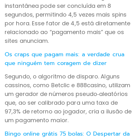
instantânea pode ser concluída em 8
segundos, permitindo 4,5 vezes mais spins
por hora. Esse fator de 4,5 está diretamente
relacionado ao “pagamento mais” que os
sites anunciam.
Os craps que pagam mais: a verdade crua
que ninguém tem coragem de dizer
Segundo, o algoritmo de disparo. Alguns
cassinos, como Betclic e 888casino, utilizam
um gerador de números pseudo‑aleatórios
que, ao ser calibrado para uma taxa de
97,3% de retorno ao jogador, cria a ilusão de
um pagamento maior.
Bingo online grátis 75 bolas: O Despertar da