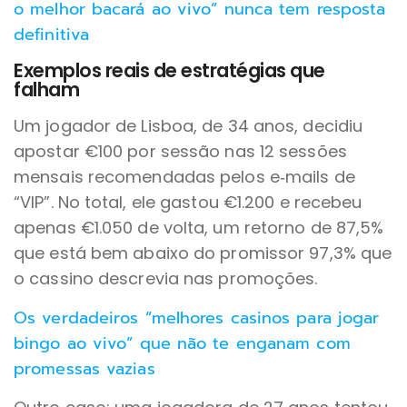
o melhor bacará ao vivo” nunca tem resposta
definitiva
Exemplos reais de estratégias que
falham
Um jogador de Lisboa, de 34 anos, decidiu
apostar €100 por sessão nas 12 sessões
mensais recomendadas pelos e‑mails de
“VIP”. No total, ele gastou €1.200 e recebeu
apenas €1.050 de volta, um retorno de 87,5%
que está bem abaixo do promissor 97,3% que
o cassino descrevia nas promoções.
Os verdadeiros “melhores casinos para jogar
bingo ao vivo” que não te enganam com
promessas vazias