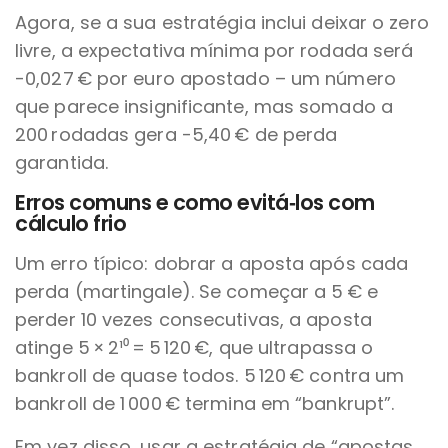
Agora, se a sua estratégia inclui deixar o zero
livre, a expectativa mínima por rodada será
-0,027 € por euro apostado – um número
que parece insignificante, mas somado a
200 rodadas gera -5,40 € de perda
garantida.
Erros comuns e como evitá‑los com
cálculo frio
Um erro típico: dobrar a aposta após cada
perda (martingale). Se começar a 5 € e
perder 10 vezes consecutivas, a aposta
atinge 5 × 2¹⁰ = 5 120 €, que ultrapassa o
bankroll de quase todos. 5 120 € contra um
bankroll de 1 000 € termina em “bankrupt”.
Em vez disso, usar a estratégia de “apostas