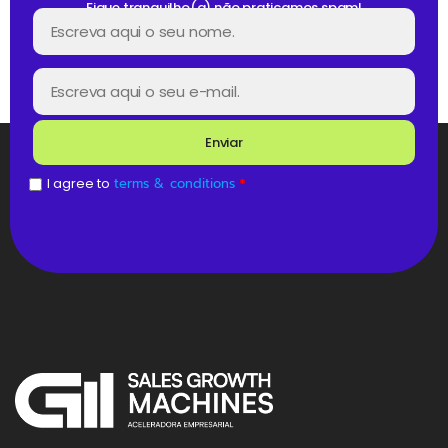
Fique tranquilho(a) não praticamos spam!
Enviar
I agree to
terms & conditions
*