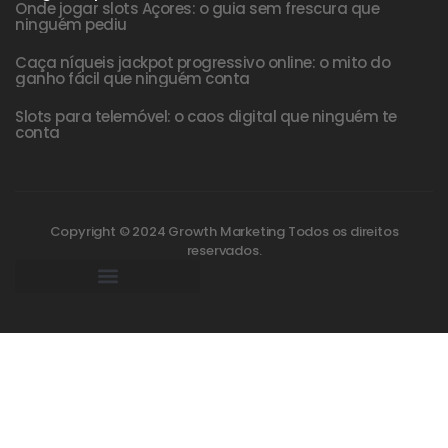
Onde jogar slots Açores: o guia sem frescura que
ninguém pediu
Caça níqueis jackpot progressivo online: o mito do
ganho fácil que ninguém conta
Slots para telemóvel: o caos digital que ninguém te
conta
Copyright © 2024 Growth Marketing Todos os direitos
reservados.