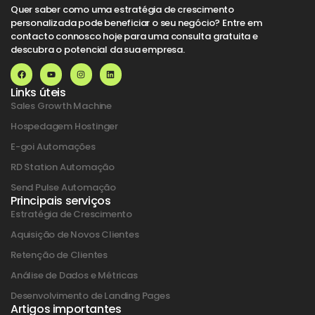
Quer saber como uma estratégia de crescimento
personalizada pode beneficiar o seu negócio? Entre em
contacto connosco hoje para uma consulta gratuita e
descubra o potencial da sua empresa.
Links úteis
Sales Growth Machine
Hospedagem Hostinger
E-goi Automações
RD Station Automação
Send Pulse Automação
Principais serviços
Estratégia de Crescimento
Aquisição de Novos Clientes
Retenção de Clientes
Análise de Dados e Métricas
Desenvolvimento de Landing Pages
Artigos importantes