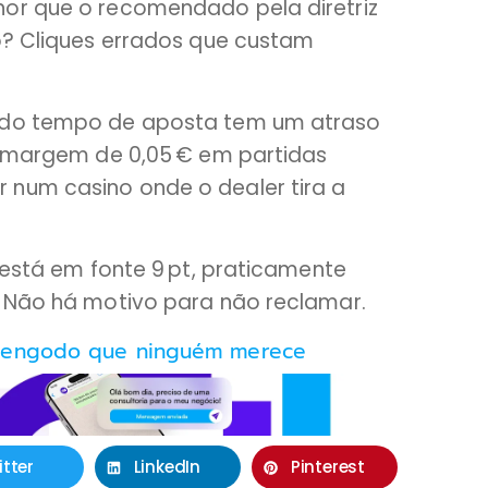
nor que o recomendado pela diretriz
do? Cliques errados que custam
a do tempo de aposta tem um atraso
 a margem de 0,05 € em partidas
 num casino onde o dealer tira a
” está em fonte 9 pt, praticamente
. Não há motivo para não reclamar.
O engodo que ninguém merece
itter
LinkedIn
Pinterest