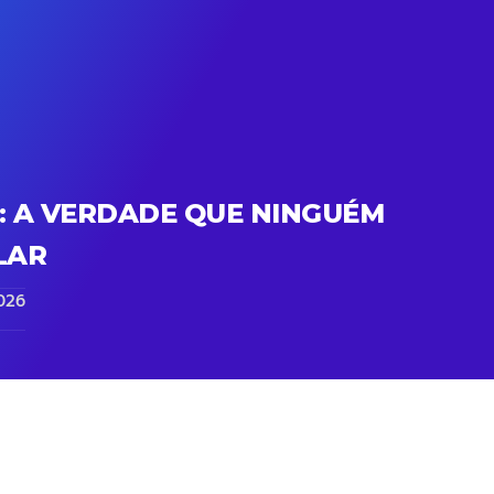
: A VERDADE QUE NINGUÉM
LAR
026