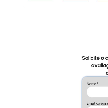
Solicite o
avalia
Nome*
Email corpora