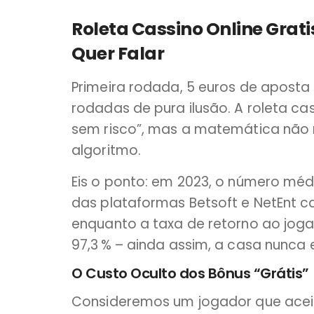
Roleta Cassino Online Grat
Quer Falar
Primeira rodada, 5 euros de aposta 
rodadas de pura ilusão. A roleta ca
sem risco”, mas a matemática não
algoritmo.
Eis o ponto: em 2023, o número méd
das plataformas Betsoft e NetEnt c
enquanto a taxa de retorno ao joga
97,3 % – ainda assim, a casa nunca e
O Custo Oculto dos Bônus “Grátis”
Consideremos um jogador que aceita