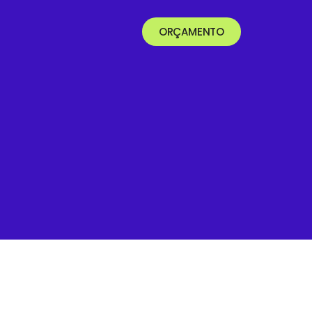
ORÇAMENTO