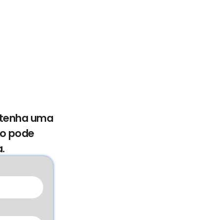
e tenha uma
mo pode
.