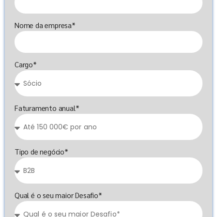
Nome da empresa*
Cargo*
Faturamento anual*
Tipo de negócio*
Qual é o seu maior Desafio*