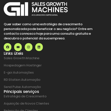
Quer saber como uma estratégia de crescimento
personalizada pode beneficiar o seu negócio? Entre em
contacto connosco hoje para uma consulta gratuita e
descubra o potencial da sua empresa.
Links úteis
Sales Growth Machine
Hospedagem Hostinger
E-goi Automações
RD Station Automação
Send Pulse Automação
Principais serviços
Estratégia de Crescimento
Aquisição de Novos Clientes
Retenção de Clientes