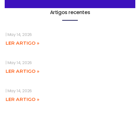
Artigos recentes
May 14, 2026
LER ARTIGO »
May 14, 2026
LER ARTIGO »
May 14, 2026
LER ARTIGO »