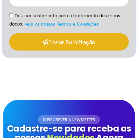
Dou consentimento para o tratamento dos meus
dados.
Veja os nossos Termos e Condições
Enviar Solicitação
SUBSCREVER A NEWSLETTER
Cadastre-se para receba as
nossas
Novidades
Agora