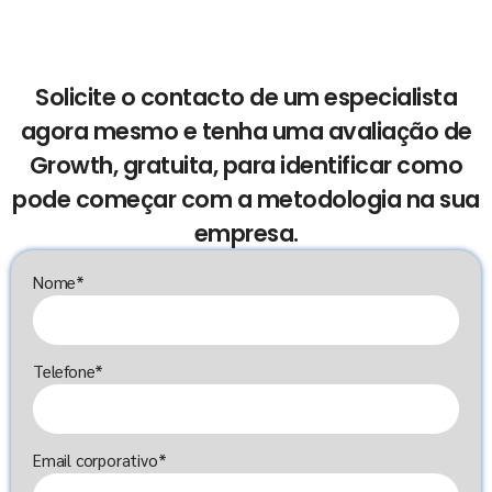
Solicite o contacto de um especialista
agora mesmo e tenha uma avaliação de
Growth, gratuita, para identificar como
pode começar com a metodologia na sua
empresa.
Nome*
Telefone*
Email corporativo*