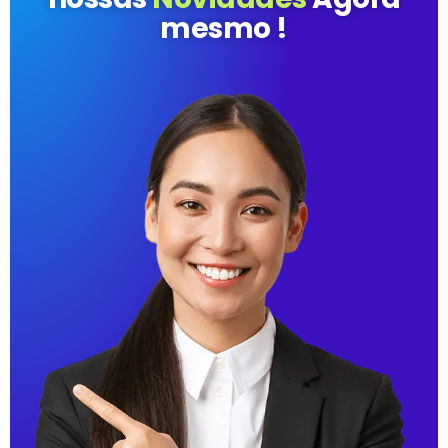
mesmo !