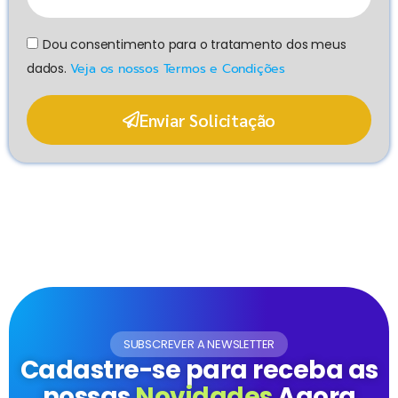
Dou consentimento para o tratamento dos meus
dados.
Veja os nossos Termos e Condições
Enviar Solicitação
SUBSCREVER A NEWSLETTER
Cadastre-se para receba as
nossas
Novidades
Agora