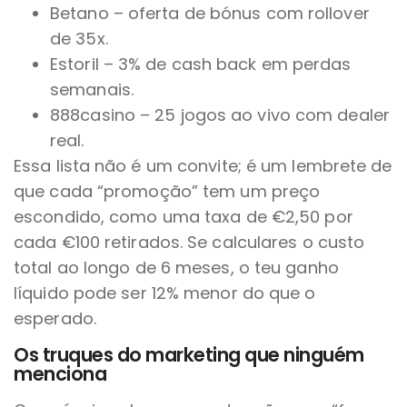
Betano – oferta de bónus com rollover
de 35x.
Estoril – 3% de cash back em perdas
semanais.
888casino – 25 jogos ao vivo com dealer
real.
Essa lista não é um convite; é um lembrete de
que cada “promoção” tem um preço
escondido, como uma taxa de €2,50 por
cada €100 retirados. Se calculares o custo
total ao longo de 6 meses, o teu ganho
líquido pode ser 12% menor do que o
esperado.
Os truques do marketing que ninguém
menciona