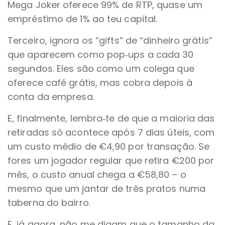
Mega Joker oferece 99% de RTP, quase um
empréstimo de 1% ao teu capital.
Terceiro, ignora os “gifts” de “dinheiro grátis”
que aparecem como pop‑ups a cada 30
segundos. Eles são como um colega que
oferece café grátis, mas cobra depois à
conta da empresa.
E, finalmente, lembra‑te de que a maioria das
retiradas só acontece após 7 dias úteis, com
um custo médio de €4,90 por transação. Se
fores um jogador regular que retira €200 por
mês, o custo anual chega a €58,80 – o
mesmo que um jantar de três pratos numa
taberna do bairro.
E, já agora, não me digam que o tamanho da