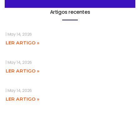
Artigos recentes
May 14, 2026
LER ARTIGO »
May 14, 2026
LER ARTIGO »
May 14, 2026
LER ARTIGO »