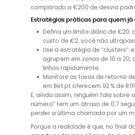
comparado a €200 de desvio padrão
Estratégias práticas para quem já 
Defina um limite diário de €20
custo de €2, você não ultrapas
Use a estratégia de “clusters”:
agrupem em zonas de 10 a 20,
linhas rapidamente.
Monitore as taxas de retorno d
em Bet.pt oferecem 92 % de RT
E, ainda assim, ninguém fala sobre 
número” tem um atraso de 0,7 segu
perder a última chamada por um mi
Porque a realidade é que, no final 