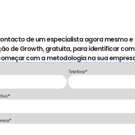
 contacto de um especialista agora mesmo 
ção de Growth, gratuita, para identificar co
começar com a metodologia na sua empresa
Telefone*
tivo*
resa*