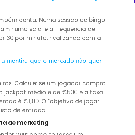
também conta. Numa sessão de bingo
ntam numa sala, e a frequência de
 30 por minuto, rivalizando com a
.
: a mentira que o mercado não quer
eiros. Calcule: se um jogador compra
 o jackpot médio é de €500 e a taxa
erado é €1,00. O “objetivo de jogar
usto de entrada.
ta de marketing
nder “VIP” como se fosse um