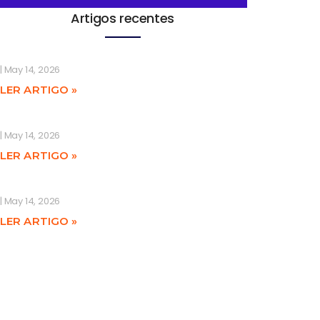
Artigos recentes
May 14, 2026
LER ARTIGO »
May 14, 2026
LER ARTIGO »
May 14, 2026
LER ARTIGO »