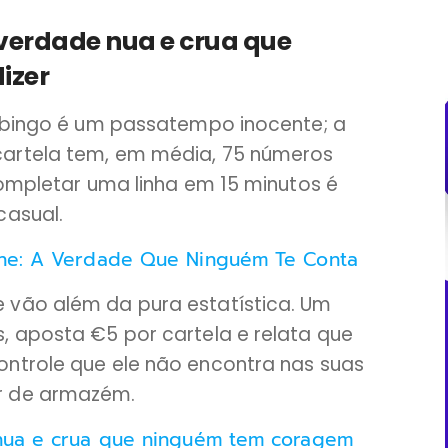
 verdade nua e crua que
izer
o bingo é um passatempo inocente; a
artela tem, em média, 75 números
completar uma linha em 15 minutos é
casual.
line: A Verdade Que Ninguém Te Conta
 vão além da pura estatística. Um
, aposta €5 por cartela e relata que
ntrole que ele não encontra nas suas
r de armazém.
 nua e crua que ninguém tem coragem