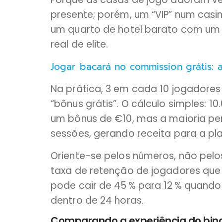
presente; porém, um “VIP” num casi
um quarto de hotel barato com um
real de elite.
Jogar bacará no commission grátis: a
Na prática, 3 em cada 10 jogadore
“bônus grátis”. O cálculo simples: 1
um bônus de €10, mas a maioria pe
sessões, gerando receita para a pl
Oriente-se pelos números, não pelo
taxa de retenção de jogadores que
pode cair de 45 % para 12 % quando
dentro de 24 horas.
Comparando a experiência do bing