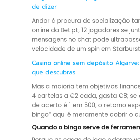
de dizer
Andar à procura de socialização 
online da Bet.pt, 12 jogadores se ju
mensagens no chat pode ultrapassar
velocidade de um spin em Starburst
Casino online sem depósito Algarve
que descubras
Mas a maioria tem objetivos financ
4 cartelas a €2 cada, gasta €8; se
de acerto é 1 em 500, o retorno esp
bingo” aqui é meramente cobrir o c
Quando o bingo serve de ferramen
Porque as casas de jogo adoram ve