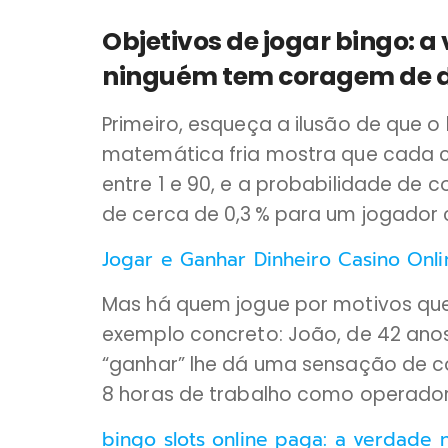
Objetivos de jogar bingo: a
ninguém tem coragem de d
Primeiro, esqueça a ilusão de que 
matemática fria mostra que cada c
entre 1 e 90, e a probabilidade de 
de cerca de 0,3 % para um jogador 
Jogar e Ganhar Dinheiro Casino On
Mas há quem jogue por motivos que
exemplo concreto: João, de 42 anos
“ganhar” lhe dá uma sensação de co
8 horas de trabalho como operado
bingo slots online paga: a verdade