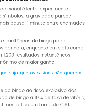
adicional é lento, experimente
e símbolos, a gravidade parece
mais pausa: 1 minuto entre chamadas
 simultâneos de bingo pode
 por hora, enquanto em slots como
m 1.200 resultados instantâneos,
inônimo de maior ganho.
uque sujo que os casinos não querem
de do bingo ao risco explosivo das
go de bingo a 10 % de taxa de vitória,
stimento fica em torno de €30,