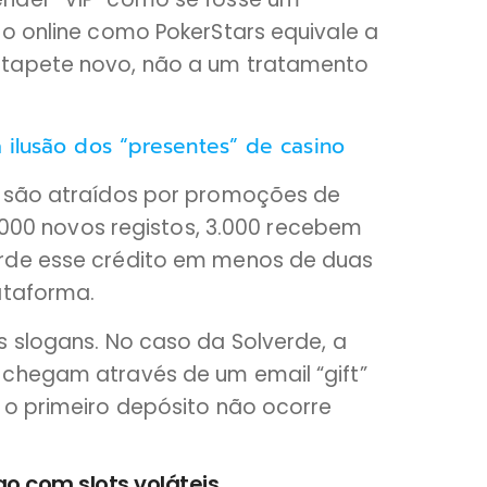
no online como PokerStars equivale a
 tapete novo, não a um tratamento
 ilusão dos “presentes” de casino
s são atraídos por promoções de
0.000 novos registos, 3.000 recebem
rde esse crédito em menos de duas
ataforma.
s slogans. No caso da Solverde, a
 chegam através de um email “gift”
 o primeiro depósito não ocorre
o com slots voláteis