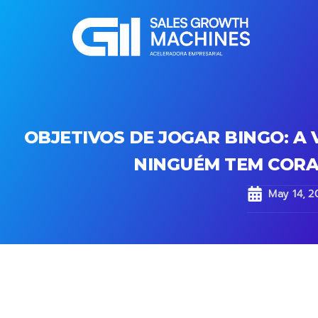
OBJETIVOS DE JOGAR BINGO: A
NINGUÉM TEM CORA
May 14, 2