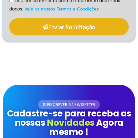
Dou consentimento para o tratamento dos meus
dados.
Veja os nossos Termos e Condições
Enviar Solicitação
SUBSCREVER A NEWSLETTER
Cadastre-se para receba as
nossas
Novidades
Agora
mesmo !