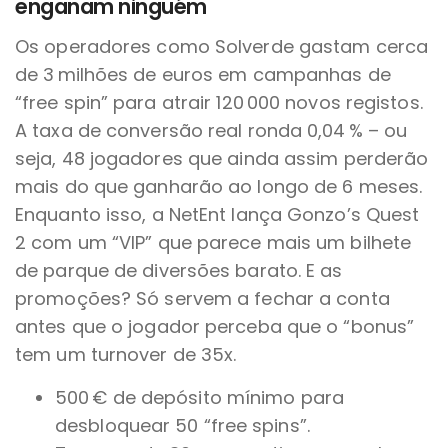
enganam ninguém
Os operadores como Solverde gastam cerca
de 3 milhões de euros em campanhas de
“free spin” para atrair 120 000 novos registos.
A taxa de conversão real ronda 0,04 % – ou
seja, 48 jogadores que ainda assim perderão
mais do que ganharão ao longo de 6 meses.
Enquanto isso, a NetEnt lança Gonzo’s Quest
2 com um “VIP” que parece mais um bilhete
de parque de diversões barato. E as
promoções? Só servem a fechar a conta
antes que o jogador perceba que o “bonus”
tem um turnover de 35x.
500 € de depósito mínimo para
desbloquear 50 “free spins”.