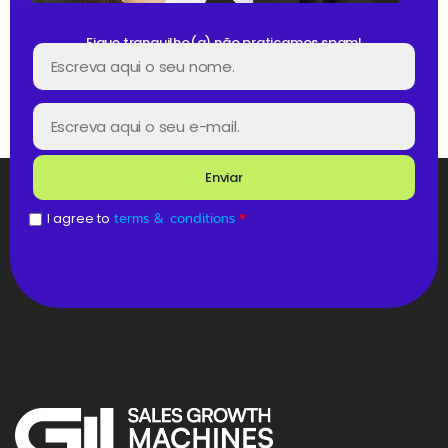
Fique tranquilho(a) não praticamos spam!
Enviar
I agree to
terms & conditions
*