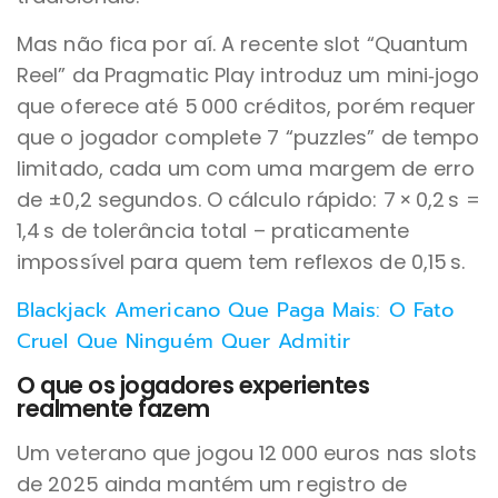
Mas não fica por aí. A recente slot “Quantum
Reel” da Pragmatic Play introduz um mini‑jogo
que oferece até 5 000 créditos, porém requer
que o jogador complete 7 “puzzles” de tempo
limitado, cada um com uma margem de erro
de ±0,2 segundos. O cálculo rápido: 7 × 0,2 s =
1,4 s de tolerância total – praticamente
impossível para quem tem reflexos de 0,15 s.
Blackjack Americano Que Paga Mais: O Fato
Cruel Que Ninguém Quer Admitir
O que os jogadores experientes
realmente fazem
Um veterano que jogou 12 000 euros nas slots
de 2025 ainda mantém um registro de