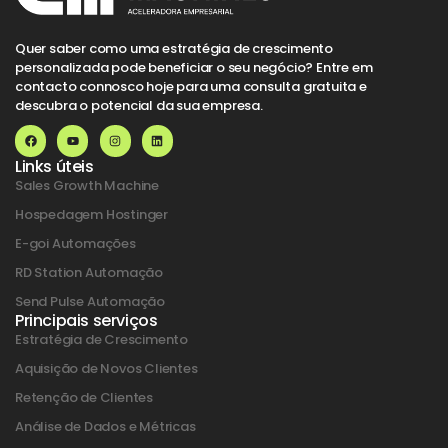
Quer saber como uma estratégia de crescimento
personalizada pode beneficiar o seu negócio? Entre em
contacto connosco hoje para uma consulta gratuita e
descubra o potencial da sua empresa.
Links úteis
Sales Growth Machine
Hospedagem Hostinger
E-goi Automações
RD Station Automação
Send Pulse Automação
Principais serviços
Estratégia de Crescimento
Aquisição de Novos Clientes
Retenção de Clientes
Análise de Dados e Métricas