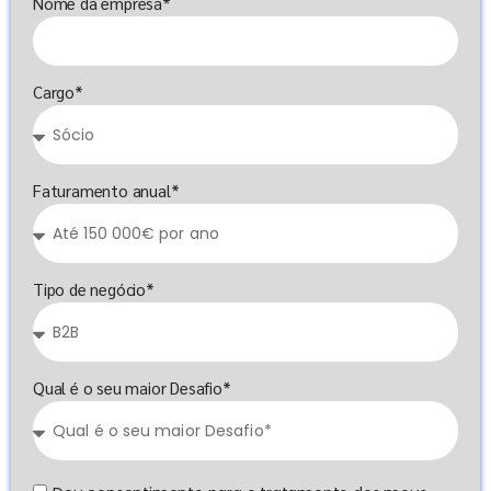
Nome da empresa*
Cargo*
Faturamento anual*
Tipo de negócio*
Qual é o seu maior Desafio*