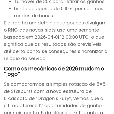
Turnover de 30x para retirar os ganhos.
Limite de aposta de 0,10 € por spin nas
rondas de bônus.
E ainda há um detalhe que poucos divulgam:
o RNG das novas slots usa uma semente
baseada em 2026‑04‑01 12:00:00 UTC, o que
significa que os resultados são previsíveis
até certo ponto se conseguires sincronizar o
relógio do servidor.
Como as mecânicas de 2026 mudam o
“jogo”
Se compararmos a simples rotação de 5×5
de Starburst com a nova estrutura de
6‑cascata de “Dragon’s Fury”, vemos que a
última oferece 12 oportunidades de ganho
por spin contra 5 do clássico. Entretanto, a