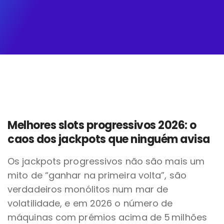
Melhores slots progressivos 2026: o
caos dos jackpots que ninguém avisa
Os jackpots progressivos não são mais um
mito de “ganhar na primeira volta”, são
verdadeiros monólitos num mar de
volatilidade, e em 2026 o número de
máquinas com prémios acima de 5 milhões