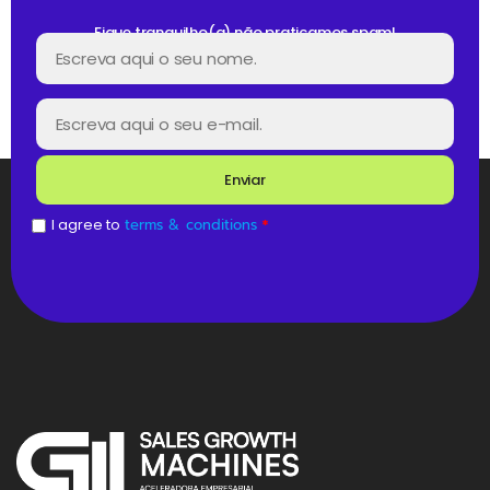
Fique tranquilho(a) não praticamos spam!
Enviar
I agree to
terms & conditions
*