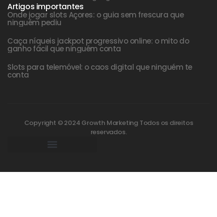
Artigos importantes
Onde jogar slots Açores: o guia sem frescura que
ninguém pediu
Caça níqueis jackpot progressivo online: o mito do
ganho fácil que ninguém conta
Slots para telemóvel: o caos digital que ninguém te
conta
Copyright © 2024 Growth Marketing Todos os direitos
reservados.