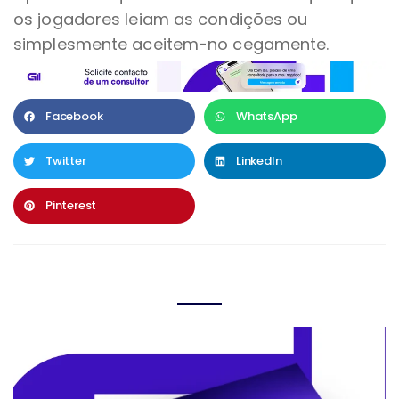
os jogadores leiam as condições ou
simplesmente aceitem-no cegamente.
Facebook
WhatsApp
Twitter
LinkedIn
Pinterest