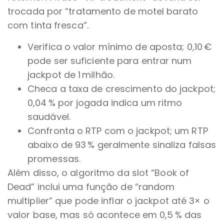
trocada por “tratamento de motel barato
com tinta fresca”.
Verifica o valor mínimo de aposta; 0,10 €
pode ser suficiente para entrar num
jackpot de 1 milhão.
Checa a taxa de crescimento do jackpot;
0,04 % por jogada indica um ritmo
saudável.
Confronta o RTP com o jackpot; um RTP
abaixo de 93 % geralmente sinaliza falsas
promessas.
Além disso, o algoritmo da slot “Book of
Dead” inclui uma função de “random
multiplier” que pode inflar o jackpot até 3× o
valor base, mas só acontece em 0,5 % das