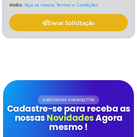
dados.
Veja os nossos Termos e Condições
Enviar Solicitação
SUBSCREVER A NEWSLETTER
Cadastre-se para receba as
nossas
Novidades
Agora
mesmo !