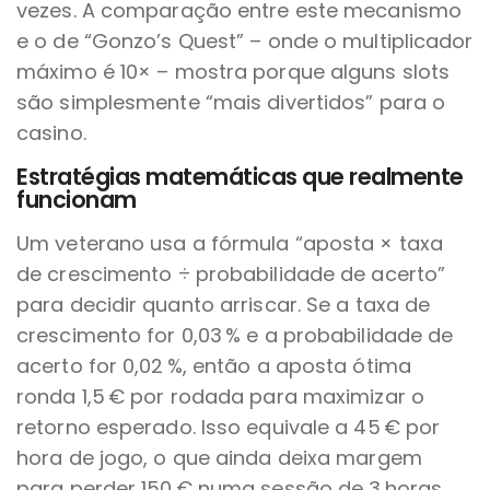
vezes. A comparação entre este mecanismo
e o de “Gonzo’s Quest” – onde o multiplicador
máximo é 10× – mostra porque alguns slots
são simplesmente “mais divertidos” para o
casino.
Estratégias matemáticas que realmente
funcionam
Um veterano usa a fórmula “aposta × taxa
de crescimento ÷ probabilidade de acerto”
para decidir quanto arriscar. Se a taxa de
crescimento for 0,03 % e a probabilidade de
acerto for 0,02 %, então a aposta ótima
ronda 1,5 € por rodada para maximizar o
retorno esperado. Isso equivale a 45 € por
hora de jogo, o que ainda deixa margem
para perder 150 € numa sessão de 3 horas.