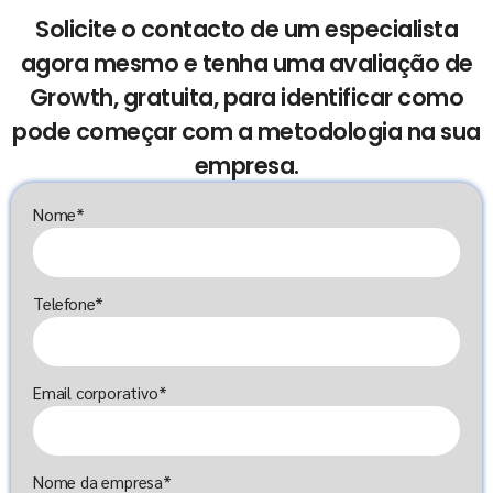
Solicite o contacto de um especialista
agora mesmo e tenha uma avaliação de
Growth, gratuita, para identificar como
pode começar com a metodologia na sua
empresa.
Nome*
Telefone*
Email corporativo*
Nome da empresa*