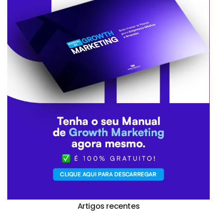
Artigos recentes