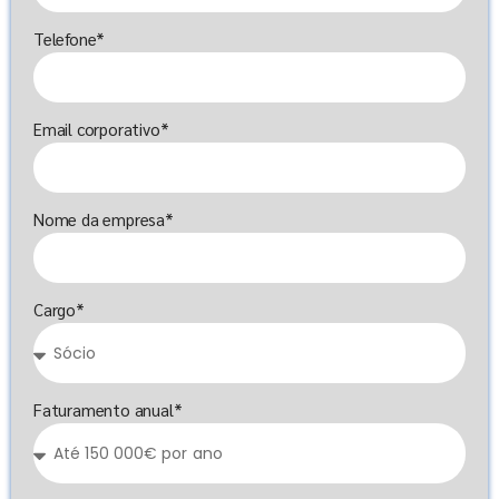
Telefone*
Email corporativo*
Nome da empresa*
Cargo*
Faturamento anual*