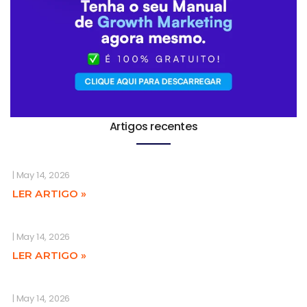
Artigos recentes
May 14, 2026
LER ARTIGO »
May 14, 2026
LER ARTIGO »
May 14, 2026