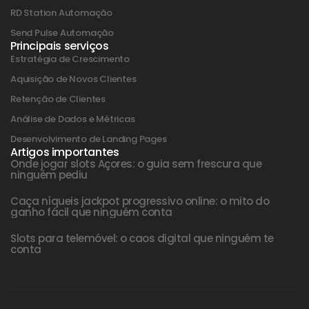
RD Station Automação
Send Pulse Automação
Principais serviços
Estratégia de Crescimento
Aquisição de Novos Clientes
Retenção de Clientes
Análise de Dados e Métricas
Desenvolvimento de Landing Pages
Artigos importantes
Onde jogar slots Açores: o guia sem frescura que
ninguém pediu
Caça níqueis jackpot progressivo online: o mito do
ganho fácil que ninguém conta
Slots para telemóvel: o caos digital que ninguém te
conta