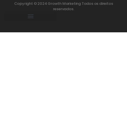
Copyright © 2024 Growth Marketing Todos os direitos
reservados.