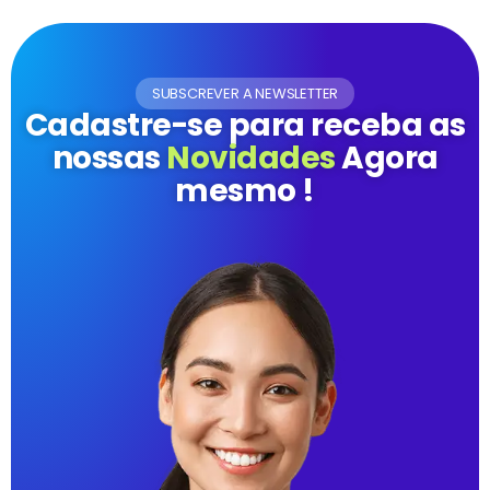
SUBSCREVER A NEWSLETTER
Cadastre-se para receba as
nossas
Novidades
Agora
mesmo !