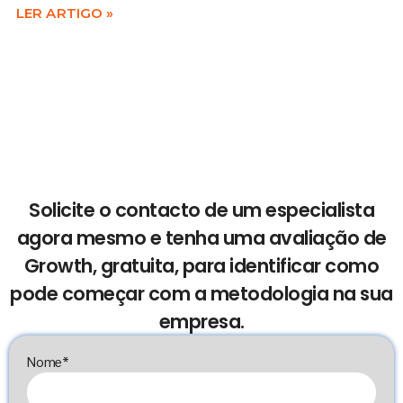
LER ARTIGO »
Solicite o contacto de um especialista
agora mesmo e tenha uma avaliação de
Growth, gratuita, para identificar como
pode começar com a metodologia na sua
empresa.
Nome*