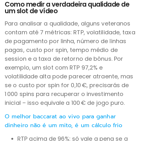
Como medir a verdadeira qualidade de
um slot de vídeo
Para analisar a qualidade, alguns veteranos
contam até 7 métricas: RTP, volatilidade, taxa
de pagamento por linha, número de linhas
pagas, custo por spin, tempo médio de
session e a taxa de retorno de bônus. Por
exemplo, um slot com RTP 97,2% e
volatilidade alta pode parecer atraente, mas
se o custo por spin for 0,10 €, precisarás de
1 000 spins para recuperar o investimento
inicial – isso equivale a 100 € de jogo puro.
O melhor baccarat ao vivo para ganhar
dinheiro não é um mito, é um cálculo frio
RTP acima de 96%: só vale a pena se a