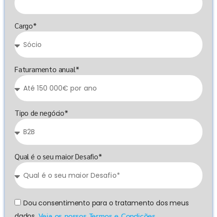
Cargo*
Faturamento anual*
Tipo de negócio*
Qual é o seu maior Desafio*
Dou consentimento para o tratamento dos meus
dados.
Veja os nossos Termos e Condições