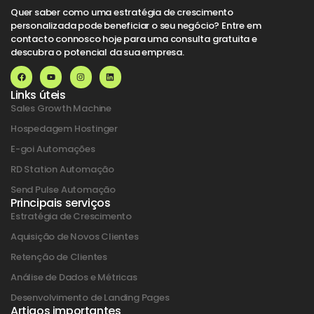
Quer saber como uma estratégia de crescimento
personalizada pode beneficiar o seu negócio? Entre em
contacto connosco hoje para uma consulta gratuita e
descubra o potencial da sua empresa.
Links úteis
Sales Growth Machine
Hospedagem Hostinger
E-goi Automações
RD Station Automação
Send Pulse Automação
Principais serviços
Estratégia de Crescimento
Aquisição de Novos Clientes
Retenção de Clientes
Análise de Dados e Métricas
Desenvolvimento de Landing Pages
Artigos importantes