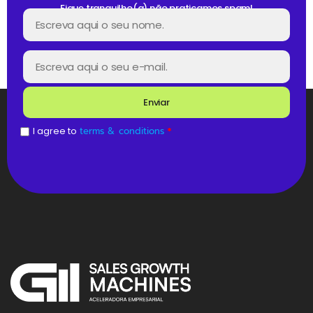
Fique tranquilho(a) não praticamos spam!
Enviar
I agree to
terms & conditions
*