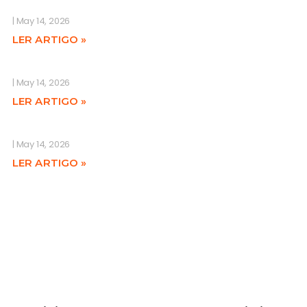
May 14, 2026
LER ARTIGO »
May 14, 2026
LER ARTIGO »
May 14, 2026
LER ARTIGO »