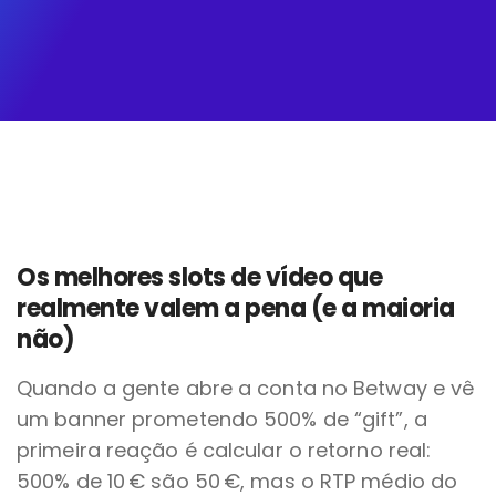
Os melhores slots de vídeo que
realmente valem a pena (e a maioria
não)
Quando a gente abre a conta no Betway e vê
um banner prometendo 500% de “gift”, a
primeira reação é calcular o retorno real:
500% de 10 € são 50 €, mas o RTP médio do