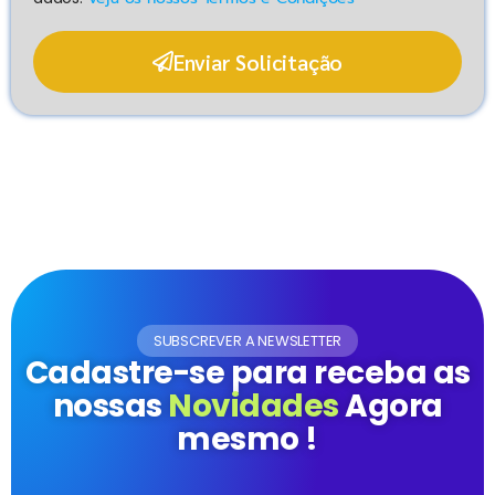
Enviar Solicitação
SUBSCREVER A NEWSLETTER
Cadastre-se para receba as
nossas
Novidades
Agora
mesmo !