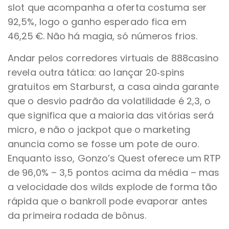
slot que acompanha a oferta costuma ser
92,5%, logo o ganho esperado fica em
46,25 €. Não há magia, só números frios.
Andar pelos corredores virtuais de 888casino
revela outra tática: ao lançar 20‑spins
gratuitos em Starburst, a casa ainda garante
que o desvio padrão da volatilidade é 2,3, o
que significa que a maioria das vitórias será
micro, e não o jackpot que o marketing
anuncia como se fosse um pote de ouro.
Enquanto isso, Gonzo’s Quest oferece um RTP
de 96,0% – 3,5 pontos acima da média – mas
a velocidade dos wilds explode de forma tão
rápida que o bankroll pode evaporar antes
da primeira rodada de bônus.