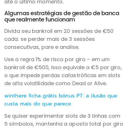
até o último momento.
Algumas estratégias de gestão de banca
que realmente funcionam
Divida seu bankroll em 20 sessões de €50
cada; se perder mais de 3 sessões
consecutivas, pare e analise.
Use a regra 1% de risco por giro – em um
bankroll de €500, isso equivale a €5 por giro,
o que impede perdas catastróficas em slots
de alta volatilidade como Dead or Alive.
winthere ficha grátis bónus PT: a ilusão que
custa mais do que parece
Se quiser experimentar slots de 3 linhas com
5 símbolos, mantenha a aposta total por giro