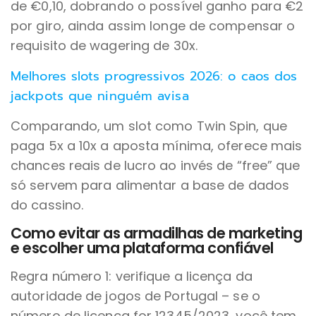
de €0,10, dobrando o possível ganho para €2
por giro, ainda assim longe de compensar o
requisito de wagering de 30x.
Melhores slots progressivos 2026: o caos dos
jackpots que ninguém avisa
Comparando, um slot como Twin Spin, que
paga 5x a 10x a aposta mínima, oferece mais
chances reais de lucro ao invés de “free” que
só servem para alimentar a base de dados
do cassino.
Como evitar as armadilhas de marketing
e escolher uma plataforma confiável
Regra número 1: verifique a licença da
autoridade de jogos de Portugal – se o
número de licença for 12345/2023, você tem