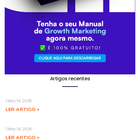
Artigos recentes
May 14, 2026
LER ARTIGO »
May 14, 2026
LER ARTIGO »