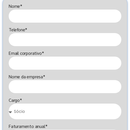
Nome*
Telefone*
Email corporativo*
Nome da empresa*
Cargo*
Faturamento anual*