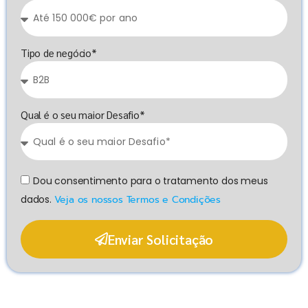
Tipo de negócio*
Qual é o seu maior Desafio*
Dou consentimento para o tratamento dos meus
dados.
Veja os nossos Termos e Condições
Enviar Solicitação