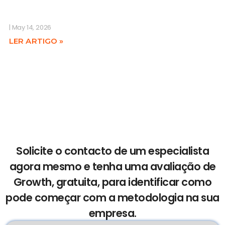
May 14, 2026
LER ARTIGO »
Solicite o contacto de um especialista
agora mesmo e tenha uma avaliação de
Growth, gratuita, para identificar como
pode começar com a metodologia na sua
empresa.