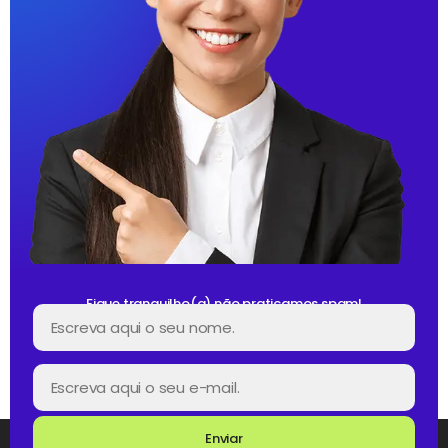
Fique tranquilho(a) não praticamos spam!
Enviar