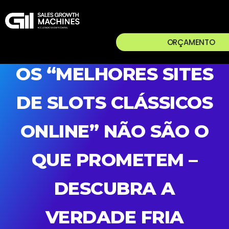
ORÇAMENTO
OS “MELHORES SITES
DE SLOTS CLÁSSICOS
ONLINE” NÃO SÃO O
QUE PROMETEM –
DESCUBRA A
VERDADE FRIA