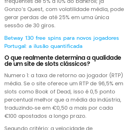
frequentes de 5% a 10% do bankroll; já
Gonzo’s Quest, com volatilidade média, pode
gerar perdas de até 25% em uma única
sessão de 30 giros.
Betway 130 free spins para novos jogadores
Portugal: a ilusão quantificada
O que realmente determina a qualidade
de um site de slots clássicos?
Numero 1: a taxa de retorno ao jogador (RTP)
média. Se o site oferece um RTP de 96,5% em
slots como Book of Dead, isso é 0,5 ponto
percentual melhor que a média da indústria,
traduzindo‑se em €0,50 a mais por cada
€100 apostados a longo prazo.
Segundo critério: a velocidade de