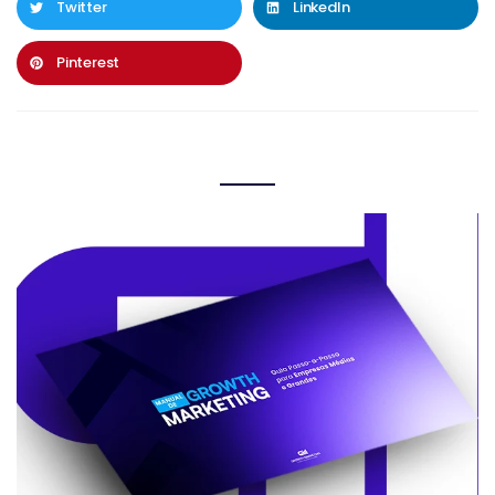
Twitter
LinkedIn
Pinterest