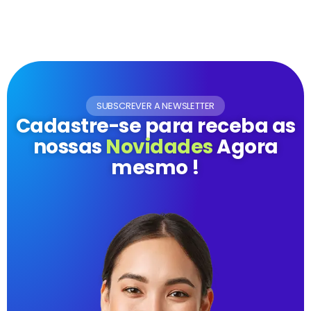
SUBSCREVER A NEWSLETTER
Cadastre-se para receba as
nossas
Novidades
Agora
mesmo !