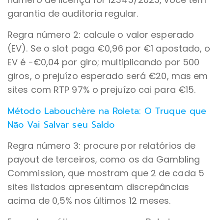
garantia de auditoria regular.
Regra número 2: calcule o valor esperado
(EV). Se o slot paga €0,96 por €1 apostado, o
EV é -€0,04 por giro; multiplicando por 500
giros, o prejuízo esperado será €20, mas em
sites com RTP 97% o prejuízo cai para €15.
Método Labouchère na Roleta: O Truque que
Não Vai Salvar seu Saldo
Regra número 3: procure por relatórios de
payout de terceiros, como os da Gambling
Commission, que mostram que 2 de cada 5
sites listados apresentam discrepâncias
acima de 0,5% nos últimos 12 meses.