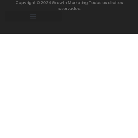
Copyright © 2024 Growth Marketing Todos os direitos
reservados.