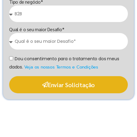
Tipo de negócio*
Qual é o seu maior Desafio*
Dou consentimento para o tratamento dos meus
dados.
Veja os nossos Termos e Condições
Enviar Solicitação