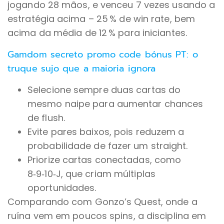
jogando 28 mãos, e venceu 7 vezes usando a
estratégia acima – 25 % de win rate, bem
acima da média de 12 % para iniciantes.
Gamdom secreto promo code bónus PT: o
truque sujo que a maioria ignora
Selecione sempre duas cartas do
mesmo naipe para aumentar chances
de flush.
Evite pares baixos, pois reduzem a
probabilidade de fazer um straight.
Priorize cartas conectadas, como
8‑9‑10‑J, que criam múltiplas
oportunidades.
Comparando com Gonzo’s Quest, onde a
ruína vem em poucos spins, a disciplina em