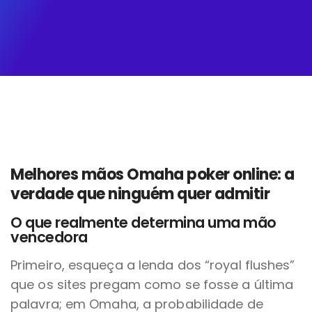
Melhores mãos Omaha poker online: a
verdade que ninguém quer admitir
O que realmente determina uma mão
vencedora
Primeiro, esqueça a lenda dos “royal flushes”
que os sites pregam como se fosse a última
palavra; em Omaha, a probabilidade de