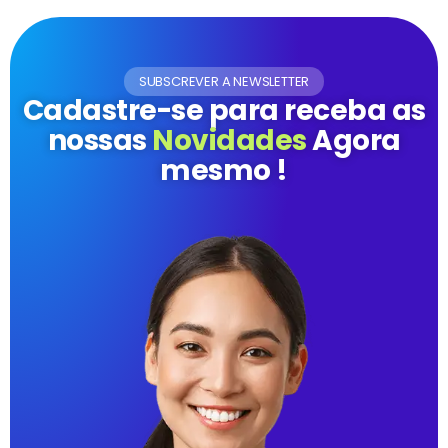
SUBSCREVER A NEWSLETTER
Cadastre-se para receba as
nossas
Novidades
Agora
mesmo !