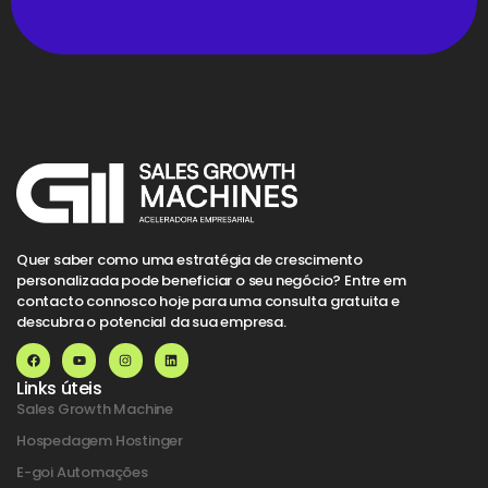
Quer saber como uma estratégia de crescimento
personalizada pode beneficiar o seu negócio? Entre em
contacto connosco hoje para uma consulta gratuita e
descubra o potencial da sua empresa.
Links úteis
Sales Growth Machine
Hospedagem Hostinger
E-goi Automações