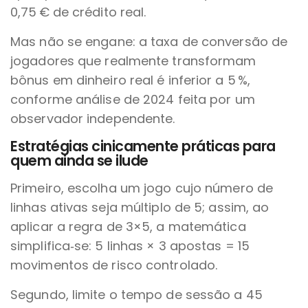
0,75 € de crédito real.
Mas não se engane: a taxa de conversão de
jogadores que realmente transformam
bônus em dinheiro real é inferior a 5 %,
conforme análise de 2024 feita por um
observador independente.
Estratégias cinicamente práticas para
quem ainda se ilude
Primeiro, escolha um jogo cujo número de
linhas ativas seja múltiplo de 5; assim, ao
aplicar a regra de 3×5, a matemática
simplifica‑se: 5 linhas × 3 apostas = 15
movimentos de risco controlado.
Segundo, limite o tempo de sessão a 45