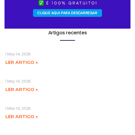
Artigos recentes
May 14, 2026
LER ARTIGO »
May 14, 2026
LER ARTIGO »
May 14, 2026
LER ARTIGO »