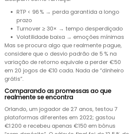
RTP < 96 % → perda garantida a longo
prazo
Turnover ≥ 30× → tempo desperdiçado
Volatilidade baixa → emoções mínimas
Mas se procura algo que realmente pague,
considere que o desvio padrão de 5 % na
variação de retorno equivale a perder €50
em 20 jogos de €10 cada. Nada de “dinheiro
grátis”.
Comparando as promessas ao que
realmente se encontra
Orlando, um jogador de 27 anos, testou 7
plataformas diferentes em 2022; gastou
€1 200 e recebeu apenas €150 em bônus