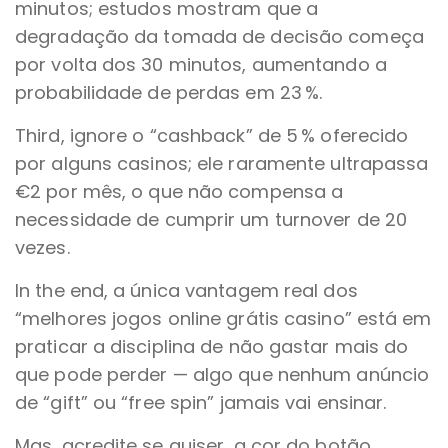
minutos; estudos mostram que a
degradação da tomada de decisão começa
por volta dos 30 minutos, aumentando a
probabilidade de perdas em 23 %.
Third, ignore o “cashback” de 5 % oferecido
por alguns casinos; ele raramente ultrapassa
€2 por mês, o que não compensa a
necessidade de cumprir um turnover de 20
vezes.
In the end, a única vantagem real dos
“melhores jogos online grátis casino” está em
praticar a disciplina de não gastar mais do
que pode perder — algo que nenhum anúncio
de “gift” ou “free spin” jamais vai ensinar.
Mas, acredite se quiser, a cor do botão