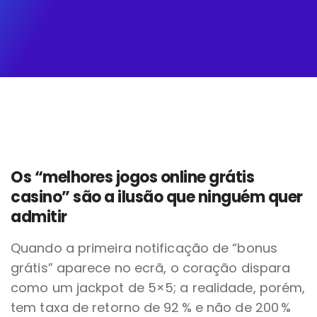
Os “melhores jogos online grátis
casino” são a ilusão que ninguém quer
admitir
Quando a primeira notificação de “bonus
grátis” aparece no ecrã, o coração dispara
como um jackpot de 5×5; a realidade, porém,
tem taxa de retorno de 92 % e não de 200 %