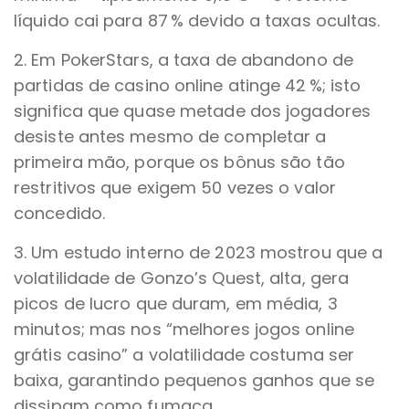
líquido cai para 87 % devido a taxas ocultas.
2. Em PokerStars, a taxa de abandono de
partidas de casino online atinge 42 %; isto
significa que quase metade dos jogadores
desiste antes mesmo de completar a
primeira mão, porque os bônus são tão
restritivos que exigem 50 vezes o valor
concedido.
3. Um estudo interno de 2023 mostrou que a
volatilidade de Gonzo’s Quest, alta, gera
picos de lucro que duram, em média, 3
minutos; mas nos “melhores jogos online
grátis casino” a volatilidade costuma ser
baixa, garantindo pequenos ganhos que se
dissipam como fumaça.