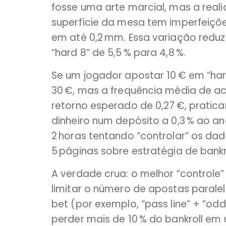
fosse uma arte marcial, mas a reali
superfície da mesa tem imperfeiçõe
em até 0,2 mm. Essa variação reduz
“hard 8” de 5,5 % para 4,8 %.
Se um jogador apostar 10 € em “har
30 €, mas a frequência média de ac
retorno esperado de 0,27 €, prati
dinheiro num depósito a 0,3 % ao a
2 horas tentando “controlar” os da
5 páginas sobre estratégia de bankro
A verdade crua: o melhor “controle
limitar o número de apostas parale
bet (por exemplo, “pass line” + “odds
perder mais de 10 % do bankroll em