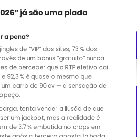
2026” já são uma piada
r a pena?
ngles de “VIP” dos sites; 73 % dos
avés de um bônus “gratuito” nunca
s de perceber que o RTP efetivo cai
 % e 92,3 % é quase o mesmo que
 um carro de 90 cv — a sensação de
ropeço.
ecarga, tenta vender a ilusão de que
er um jackpot, mas a realidade é
em de 3,7 % embutida no craps em
ste após a terceira aposta falhada,