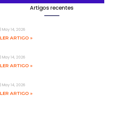
Artigos recentes
May 14, 2026
LER ARTIGO »
May 14, 2026
LER ARTIGO »
May 14, 2026
LER ARTIGO »