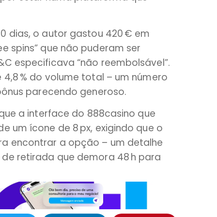
0 dias, o autor gastou 420 € em
ee spins” que não puderam ser
&C especificava “não reembolsável”.
e 4,8 % do volume total – um número
e bônus parecendo generoso.
 que a interface do 888casino que
e um ícone de 8 px, exigindo que o
ra encontrar a opção – um detalhe
 de retirada que demora 48 h para