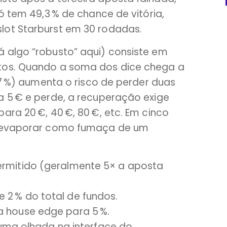
ó tem 49,3 % de chance de vitória,
lot Starburst em 30 rodadas.
 algo “robusto” aqui) consiste em
tos. Quando a soma dos dice chega a
6,7 %) aumenta o risco de perder duas
a 5 € e perde, a recuperação exige
ara 20 €, 40 €, 80 €, etc. Em cinco
e evaporar como fumaça de um
ermitido (geralmente 5× a aposta
 2 % do total de fundos.
a house edge para 5 %.
 uma olhada na interface do