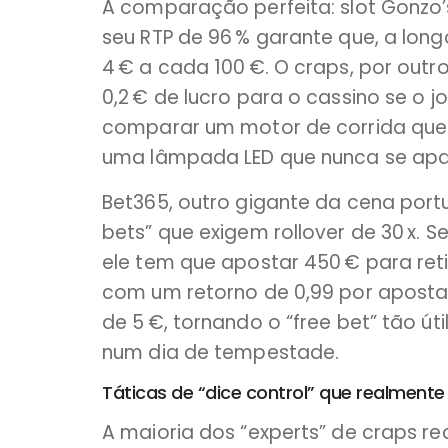
A comparação perfeita: slot Gonzo’s
seu RTP de 96 % garante que, a lon
4 € a cada 100 €. O craps, por outr
0,2 € de lucro para o cassino se o 
comparar um motor de corrida qu
uma lâmpada LED que nunca se ap
Bet365, outro gigante da cena por
bets” que exigem rollover de 30 x. S
ele tem que apostar 450 € para reti
com um retorno de 0,99 por aposta,
de 5 €, tornando o “free bet” tão ú
num dia de tempestade.
Táticas de “dice control” que realment
A maioria dos “experts” de craps r