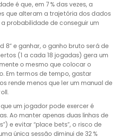
dade é que, em 7 % das vezes, a
s que alteram a trajetória dos dados
 a probabilidade de conseguir um
d 8” e ganhar, o ganho bruto será de
ertos (1 a cada 18 jogadas) gera um
camente o mesmo que colocar o
no. Em termos de tempo, gastar
dos rende menos que ler um manual de
ll.
” que um jogador pode exercer é
las. Ao manter apenas duas linhas de
”) e evitar “place bets”, o risco de
 uma única sessão diminui de 32 %