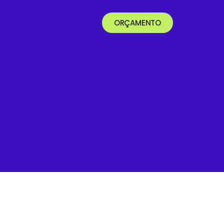
ORÇAMENTO