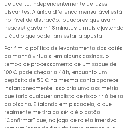
de acerto, independentemente de luzes
piscantes. A única diferença mensurável está
no nível de distração: jogadores que usam
headset gastam 1,8 minutos a mais ajustando
o áudio que poderiam estar a apostar.
Por fim, a política de levantamento dos cafés
da manhã virtuais: em alguns casinos, o
tempo de processamento de um saque de
100 € pode chegar a 48 h, enquanto um
depósito de 50 € na mesma conta aparece
instantaneamente. Isso cria uma assimetria
que faria qualquer analista de risco rir à beira
da piscina. E falando em piscadela, o que
realmente me tira do sério é o botão
“Confirmar” que, no jogo de roleta imersiva,