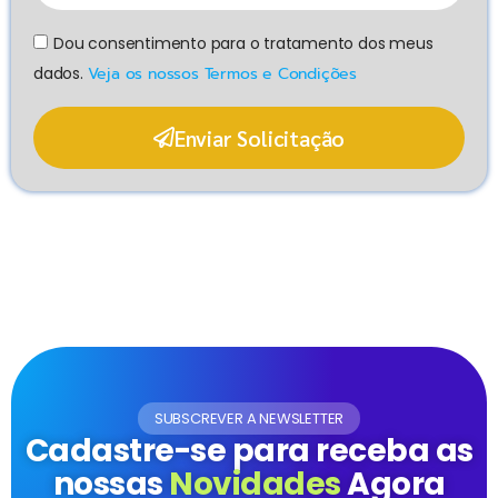
Dou consentimento para o tratamento dos meus
dados.
Veja os nossos Termos e Condições
Enviar Solicitação
SUBSCREVER A NEWSLETTER
Cadastre-se para receba as
nossas
Novidades
Agora