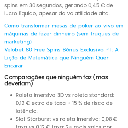
spins em 30 segundos, gerando 0,45 € de
lucro líquido, apesar da volatilidade alta.
Como transformar mesas de poker ao vivo em
máquinas de fazer dinheiro (sem truques de
marketing)
Velobet 80 Free Spins Bónus Exclusivo PT: A
Lição de Matemática que Ninguém Quer
Encarar
Comparações que ninguém faz (mas
deveriam)
Roleta imersiva 3D vs roleta standard:
0,12 € extra de taxa + 15 % de risco de
latência.
Slot Starburst vs roleta imersiva: 0,08 €
taxa vs 0,12 € taxa; 2× mais spins por