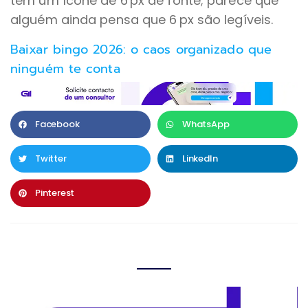
tem um ícone de 6 px de fonte; parece que
alguém ainda pensa que 6 px são legíveis.
Baixar bingo 2026: o caos organizado que
ninguém te conta
Facebook
WhatsApp
Twitter
LinkedIn
Pinterest