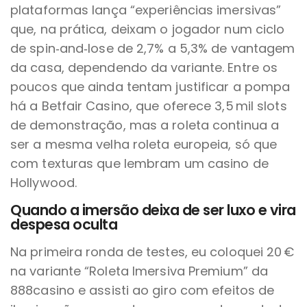
plataformas lança “experiências imersivas”
que, na prática, deixam o jogador num ciclo
de spin‑and‑lose de 2,7% a 5,3% de vantagem
da casa, dependendo da variante. Entre os
poucos que ainda tentam justificar a pompa
há a Betfair Casino, que oferece 3,5 mil slots
de demonstração, mas a roleta continua a
ser a mesma velha roleta europeia, só que
com texturas que lembram um casino de
Hollywood.
Quando a imersão deixa de ser luxo e vira
despesa oculta
Na primeira ronda de testes, eu coloquei 20 €
na variante “Roleta Imersiva Premium” da
888casino e assisti ao giro com efeitos de