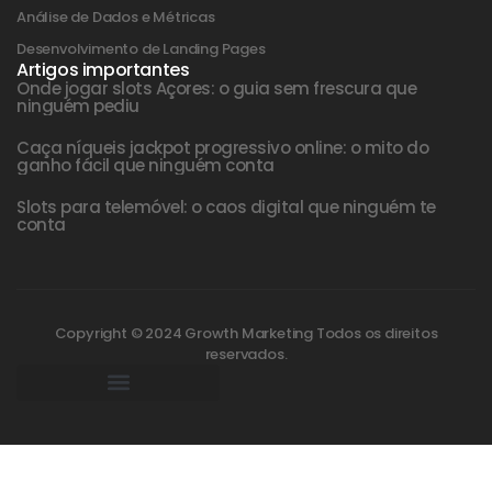
Análise de Dados e Métricas
Desenvolvimento de Landing Pages
Artigos importantes
Onde jogar slots Açores: o guia sem frescura que
ninguém pediu
Caça níqueis jackpot progressivo online: o mito do
ganho fácil que ninguém conta
Slots para telemóvel: o caos digital que ninguém te
conta
Copyright © 2024 Growth Marketing Todos os direitos
reservados.