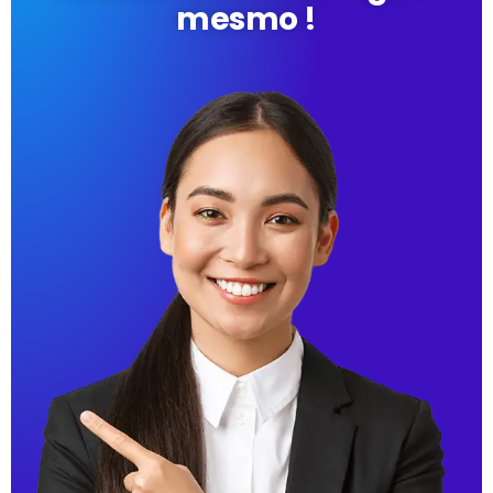
mesmo !