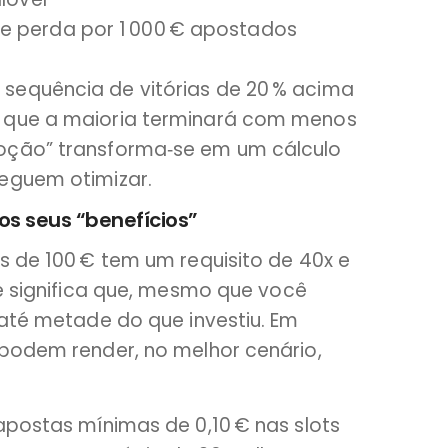
e perda por 1 000 € apostados
sequência de vitórias de 20 % acima
e que a maioria terminará com menos
oção” transforma‑se em um cálculo
eguem otimizar.
s seus “benefícios”
s de 100 € tem um requisito de 40x e
ue significa que, mesmo que você
 até metade do que investiu. Em
 podem render, no melhor cenário,
apostas mínimas de 0,10 € nas slots