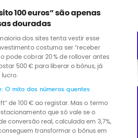
ito 100 euros” são apenas
sas douradas
aioria dos sites tenta vestir esse
investimento costuma ser “receber
o pode cobrar 20 % de rollover antes
star 500 € para liberar o bônus, já
lucro.
: O mito dos números quentes
ft” de 100 € ao registar. Mas o termo
 estacionamento que só vale se o
de conversão real, calculada em 3,7%,
 conseguem transformar o bônus em