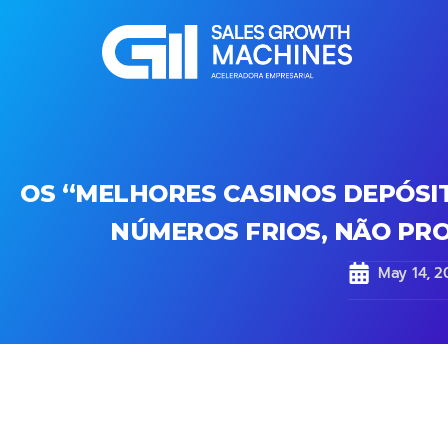
OS “MELHORES CASINOS DEPÓSIT
NÚMEROS FRIOS, NÃO P
May 14, 2