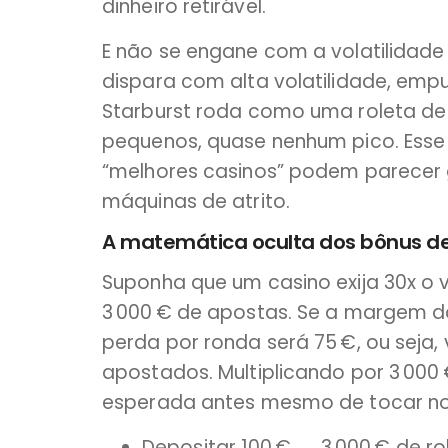
dinheiro retirável.
E não se engane com a volatilidade
dispara com alta volatilidade, empu
Starburst roda como uma roleta de
pequenos, quase nenhum pico. Esse
“melhores casinos” podem parecer 
máquinas de atrito.
A matemática oculta dos bônus de
Suponha que um casino exija 30x o v
3 000 € de apostas. Se a margem da
perda por ronda será 75 €, ou seja,
apostados. Multiplicando por 3 000
esperada antes mesmo de tocar no
Depositar 100 € → 3 000 € de ro