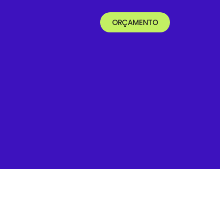
ORÇAMENTO