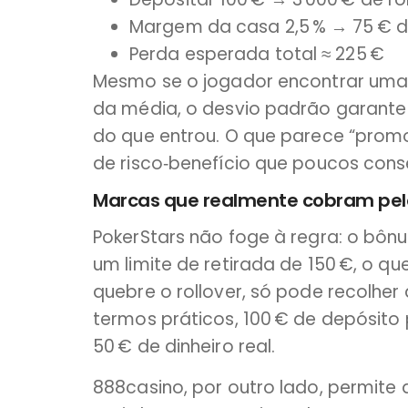
Margem da casa 2,5 % → 75 € d
Perda esperada total ≈ 225 €
Mesmo se o jogador encontrar uma 
da média, o desvio padrão garant
do que entrou. O que parece “prom
de risco‑benefício que poucos cons
Marcas que realmente cobram pelo
PokerStars não foge à regra: o bônu
um limite de retirada de 150 €, o q
quebre o rollover, só pode recolher
termos práticos, 100 € de depósito
50 € de dinheiro real.
888casino, por outro lado, permite 