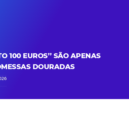
O 100 EUROS” SÃO APENAS
ROMESSAS DOURADAS
026