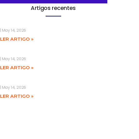
Artigos recentes
May 14, 2026
LER ARTIGO »
May 14, 2026
LER ARTIGO »
May 14, 2026
LER ARTIGO »