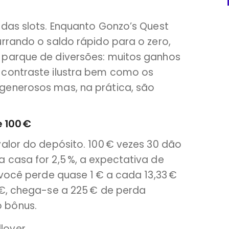
 das slots. Enquanto Gonzo’s Quest
rrando o saldo rápido para o zero,
 parque de diversões: muitos ganhos
 contraste ilustra bem como os
generosos mas, na prática, são
 100 €
alor do depósito. 100 € vezes 30 dão
 casa for 2,5 %, a expectativa de
 você perde quase 1 € a cada 13,33 €
 €, chega-se a 225 € de perda
 bônus.
llover