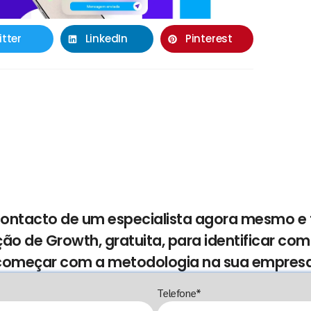
itter
LinkedIn
Pinterest
 contacto de um especialista agora mesmo 
ção de Growth, gratuita, para identificar co
começar com a metodologia na sua empresa
Telefone*