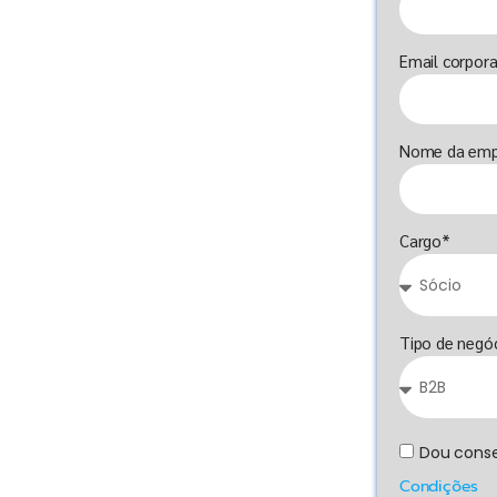
Email corpora
Nome da emp
Cargo*
Tipo de negó
Dou conse
Condições