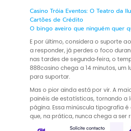
Casino Tróia Eventos: O Teatro da Il
Cartões de Crédito
O bingo aveiro que ninguém quer q
E por último, considera o suporte a
a responder, já perdes o foco duran
nas tardes de segunda‑feira, o tem
888casino chega a 14 minutos, um
para suportar.
Mas o pior ainda está por vir. A mai
painéis de estatísticas, tornando a 
página. Essa minúscula tipografia é 
que, na prática, nunca chega a ser 