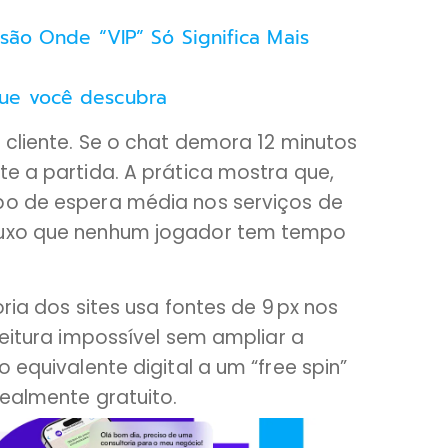
usão Onde “VIP” Só Significa Mais
ue você descubra
o cliente. Se o chat demora 12 minutos
te a partida. A prática mostra que,
po de espera média nos serviços de
 luxo que nenhum jogador tem tempo
oria dos sites usa fontes de 9 px nos
leitura impossível sem ampliar a
o equivalente digital a um “free spin”
realmente gratuito.