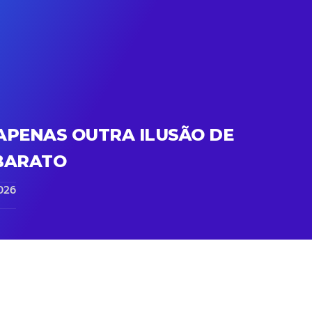
APENAS OUTRA ILUSÃO DE
BARATO
026