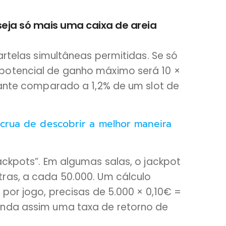
eja só mais uma caixa de areia
artelas simultâneas permitidas. Se só
potencial de ganho máximo será 10 ×
cante comparado a 1,2% de um slot de
 crua de descobrir a melhor maneira
ackpots”. Em algumas salas, o jackpot
ras, a cada 50.000. Um cálculo
 por jogo, precisas de 5.000 × 0,10€ =
inda assim uma taxa de retorno de