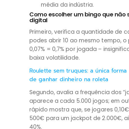
média da indústria.
Como escolher um bingo que não s
digital
Primeiro, verifica a quantidade de c
podes abrir 10 ao mesmo tempo, o 
0,07% = 0,7% por jogada – insignifi
baixa volatilidade.
Roulette sem truques: a única forma
de ganhar dinheiro na roleta
Segundo, avalia a frequência dos “j
aparece a cada 5.000 jogos; em out
rápido mostra que, se jogares 0,10€
500€ para um jackpot de 2.000€, a
40%.