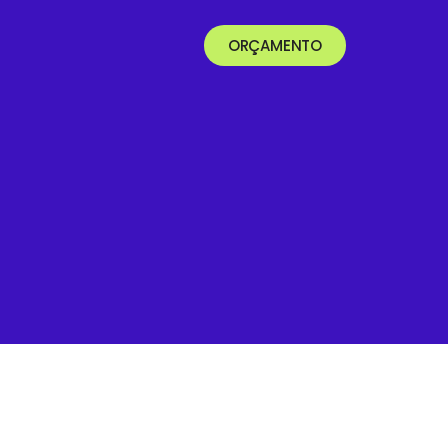
ORÇAMENTO