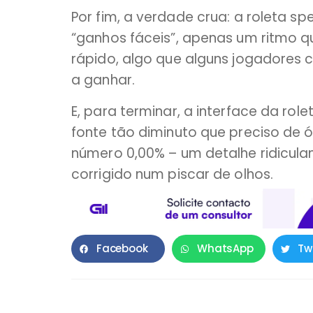
Por fim, a verdade crua: a roleta s
“ganhos fáceis”, apenas um ritmo q
rápido, algo que alguns jogadores
a ganhar.
E, para terminar, a interface da r
fonte tão diminuto que preciso de 
número 0,00% – um detalhe ridiculam
corrigido num piscar de olhos.
Facebook
WhatsApp
Tw