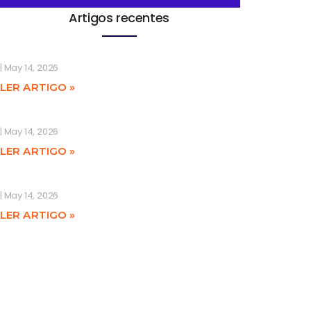
Artigos recentes
May 14, 2026
LER ARTIGO »
May 14, 2026
LER ARTIGO »
May 14, 2026
LER ARTIGO »