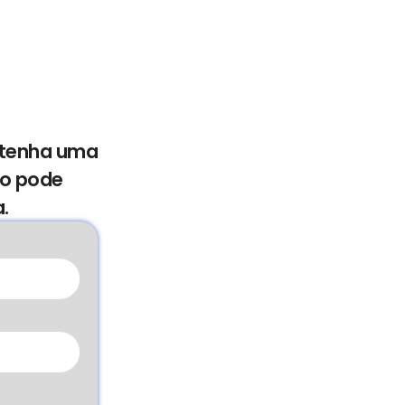
e tenha uma
mo pode
.