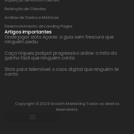
Aquisição de Novos Clientes
Retenção de Clientes
Análise de Dados e Métricas
Desenvolvimento de Landing Pages
Artigos importantes
Onde jogar slots Açores: o guia sem frescura que
ninguém pediu
Caça níqueis jackpot progressivo online: o mito do
ganho fácil que ninguém conta
Slots para telemóvel: o caos digital que ninguém te
conta
Copyright © 2024 Growth Marketing Todos os direitos
reservados.