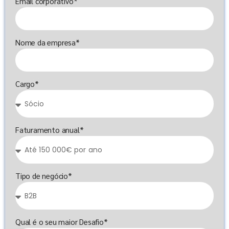
Email corporativo*
Nome da empresa*
Cargo*
Faturamento anual*
Tipo de negócio*
Qual é o seu maior Desafio*