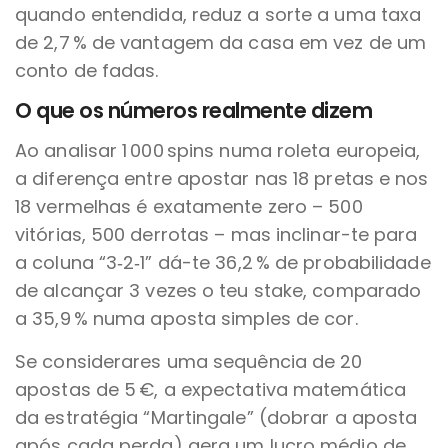
quando entendida, reduz a sorte a uma taxa
de 2,7 % de vantagem da casa em vez de um
conto de fadas.
O que os números realmente dizem
Ao analisar 1 000 spins numa roleta europeia,
a diferença entre apostar nas 18 pretas e nos
18 vermelhas é exatamente zero – 500
vitórias, 500 derrotas – mas inclinar-te para
a coluna “3‑2‑1” dá-te 36,2 % de probabilidade
de alcançar 3 vezes o teu stake, comparado
a 35,9 % numa aposta simples de cor.
Se considerares uma sequência de 20
apostas de 5 €, a expectativa matemática
da estratégia “Martingale” (dobrar a aposta
após cada perda) gera um lucro médio de