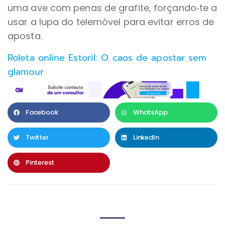
uma ave com penas de grafite, forçando‑te a
usar a lupa do telemóvel para evitar erros de
aposta.
Roleta online Estoril: O caos de apostar sem
glamour
Facebook
WhatsApp
Twitter
LinkedIn
Pinterest