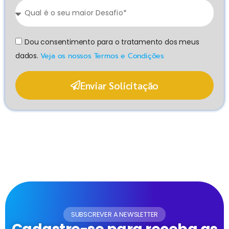
Dou consentimento para o tratamento dos meus
dados.
Veja os nossos Termos e Condições
Enviar Solicitação
SUBSCREVER A NEWSLETTER