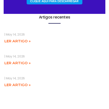
Artigos recentes
May 14, 2026
LER ARTIGO »
May 14, 2026
LER ARTIGO »
May 14, 2026
LER ARTIGO »