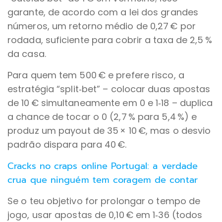
garante, de acordo com a lei dos grandes
números, um retorno médio de 0,27 € por
rodada, suficiente para cobrir a taxa de 2,5 %
da casa.
Para quem tem 500 € e prefere risco, a
estratégia “split‑bet” – colocar duas apostas
de 10 € simultaneamente em 0 e 1‑18 – duplica
a chance de tocar o 0 (2,7 % para 5,4 %) e
produz um payout de 35 × 10 €, mas o desvio
padrão dispara para 40 €.
Cracks no craps online Portugal: a verdade
crua que ninguém tem coragem de contar
Se o teu objetivo for prolongar o tempo de
jogo, usar apostas de 0,10 € em 1‑36 (todos