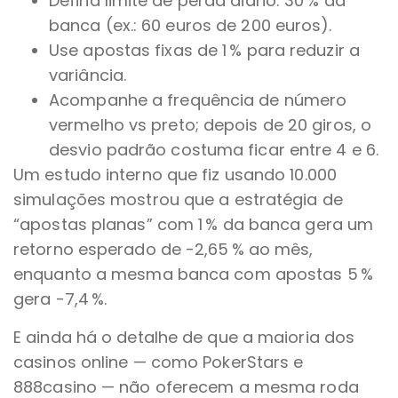
Defina limite de perda diário: 30 % da
banca (ex.: 60 euros de 200 euros).
Use apostas fixas de 1 % para reduzir a
variância.
Acompanhe a frequência de número
vermelho vs preto; depois de 20 giros, o
desvio padrão costuma ficar entre 4 e 6.
Um estudo interno que fiz usando 10.000
simulações mostrou que a estratégia de
“apostas planas” com 1 % da banca gera um
retorno esperado de -2,65 % ao mês,
enquanto a mesma banca com apostas 5 %
gera -7,4 %.
E ainda há o detalhe de que a maioria dos
casinos online — como PokerStars e
888casino — não oferecem a mesma roda