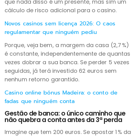
que nada disso é um presente, mas sim um
cálculo de risco adicional para o casino.
Novos casinos sem licença 2026: O caos
regulamentar que ninguém pediu
Porque, veja bem, a margem da casa (2,7 %)
é constante, independentemente de quantas
vezes dobrar a sua banca. Se perder 5 vezes
seguidas, já terá investido 62 euros sem
nenhum retorno garantido.
Casino online bónus Madeira: o conto de
fadas que ninguém conta
Gestão de banca: o único caminho que
não quebra a conta antes da 3ª perda
Imagine que tem 200 euros. Se apostar 1 % da