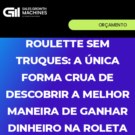
ORÇAMENTO
ROULETTE SEM
TRUQUES: A ÚNICA
FORMA CRUA DE
DESCOBRIR A MELHOR
MANEIRA DE GANHAR
DINHEIRO NA ROLETA