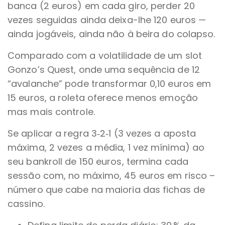
banca (2 euros) em cada giro, perder 20
vezes seguidas ainda deixa-lhe 120 euros —
ainda jogáveis, ainda não à beira do colapso.
Comparado com a volatilidade de um slot
Gonzo’s Quest, onde uma sequência de 12
“avalanche” pode transformar 0,10 euros em
15 euros, a roleta oferece menos emoção
mas mais controle.
Se aplicar a regra 3‑2‑1 (3 vezes a aposta
máxima, 2 vezes a média, 1 vez mínima) ao
seu bankroll de 150 euros, termina cada
sessão com, no máximo, 45 euros em risco –
número que cabe na maioria das fichas de
cassino.