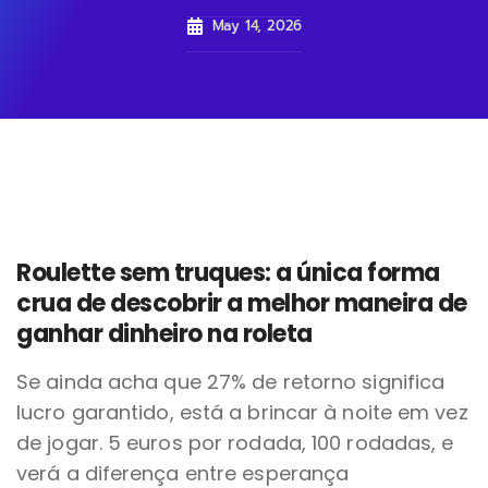
May 14, 2026
Roulette sem truques: a única forma
crua de descobrir a melhor maneira de
ganhar dinheiro na roleta
Se ainda acha que 27% de retorno significa
lucro garantido, está a brincar à noite em vez
de jogar. 5 euros por rodada, 100 rodadas, e
verá a diferença entre esperança