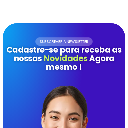
SUBSCREVER A NEWSLETTER
Cadastre-se para receba as
nossas
Novidades
Agora
mesmo !