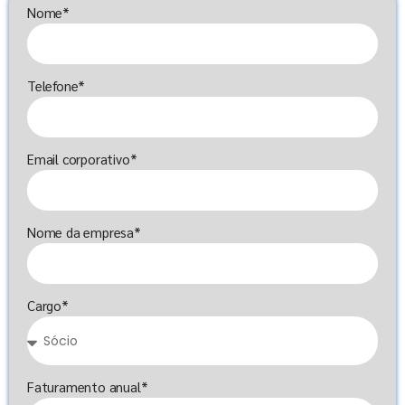
Nome*
Telefone*
Email corporativo*
Nome da empresa*
Cargo*
Faturamento anual*