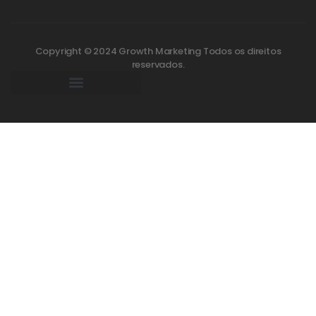
Copyright © 2024 Growth Marketing Todos os direitos
reservados.