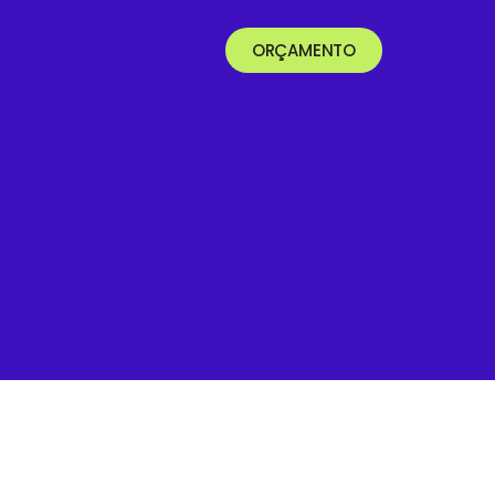
ORÇAMENTO