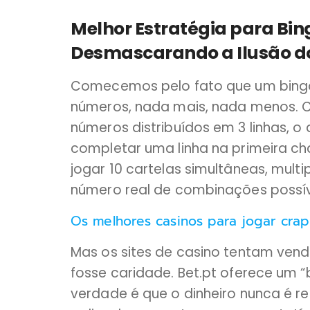
Melhor Estratégia para Bing
Desmascarando a Ilusão d
Comecemos pelo fato que um bing
números, nada mais, nada menos. C
números distribuídos em 3 linhas, o 
completar uma linha na primeira cha
jogar 10 cartelas simultâneas, multi
número real de combinações possívei
Os melhores casinos para jogar cra
Mas os sites de casino tentam vende
fosse caridade. Bet.pt oferece um 
verdade é que o dinheiro nunca é r