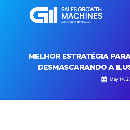
MELHOR ESTRATÉGIA PARA 
DESMASCARANDO A ILU
May 14, 2