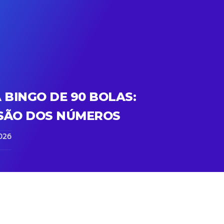
BINGO DE 90 BOLAS:
SÃO DOS NÚMEROS
026