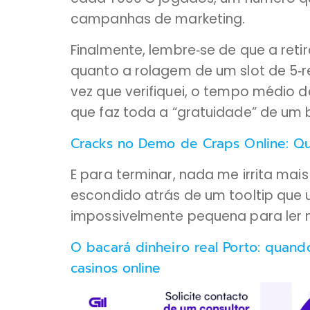
campanhas de marketing.
Finalmente, lembre‑se de que a reti
quanto a rolagem de um slot de 5‑r
vez que verifiquei, o tempo médio 
que faz toda a “gratuidade” de um
Cracks no Demo de Craps Online: Qu
E para terminar, nada me irrita mai
escondido atrás de um tooltip que 
impossivelmente pequena para ler 
O bacará dinheiro real Porto: quand
casinos online