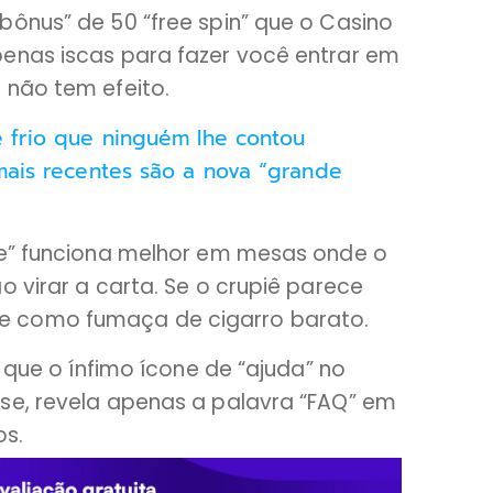
bônus” de 50 “free spin” que o Casino
enas iscas para fazer você entrar em
 não tem efeito.
e frio que ninguém lhe contou
 mais recentes são a nova “grande
ze” funciona melhor em mesas onde o
o virar a carta. Se o crupiê parece
e como fumaça de cigarro barato.
o que o ínfimo ícone de “ajuda” no
se, revela apenas a palavra “FAQ” em
os.