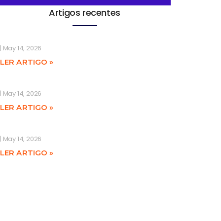
Artigos recentes
May 14, 2026
LER ARTIGO »
May 14, 2026
LER ARTIGO »
May 14, 2026
LER ARTIGO »