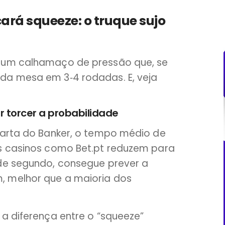
ará squeeze: o truque sujo
 um calhamaço de pressão que, se
da mesa em 3‑4 rodadas. E, veja
r torcer a probabilidade
carta do Banker, o tempo médio de
ns casinos como Bet.pt reduzem para
 de segundo, consegue prever a
 melhor que a maioria dos
a diferença entre o “squeeze”