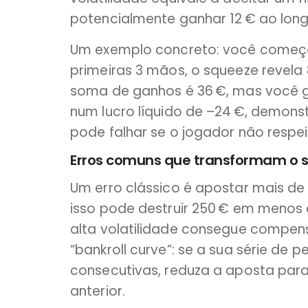
potencialmente ganhar 12 € ao lon
Um exemplo concreto: você começa 
primeiras 3 mãos, o squeeze revela 8
soma de ganhos é 36 €, mas você g
num lucro líquido de –24 €, demons
pode falhar se o jogador não respeit
Erros comuns que transformam o s
Um erro clássico é apostar mais de 
isso pode destruir 250 € em menos 
alta volatilidade consegue compens
“bankroll curve”: se a sua série de 
consecutivas, reduza a aposta para
anterior.