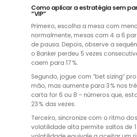
Como aplicar a estratégia sem pa
“VIP”
Primeiro, escolha a mesa com meno
normalmente, mesas com 4 a 6 parti
de pausa. Depois, observe a sequên
o Banker perdeu 5 vezes consecutiv
caem para 17 %.
Segundo, jogue com “bet sizing” pro
mão, mas aumente para 3 % nos três
carta for 6 ou 8 – números que, es
23 % das vezes.
Terceiro, sincronize com o ritmo do
volatilidade alta permite saltos de 1
volatilidade equivale a aceitar um r