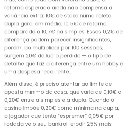
retorno esperado ainda não compensa a
variância extra: 10€ de stake numa roleta
dupla gera, em média, 10,5€ de retorno,
comparado a 10,7€ na simples. Esses 0,2€ de
diferença podem parecer insignificantes,
porém, ao multiplicar por 100 sessões,
surgem 20€ de lucro perdido — o tipo de
detalhe que faz a diferença entre um hobby e
uma despesa recorrente.
Além disso, é preciso atentar ao limite de
aposta mínimo da casa, que varia de 0,10€ a
0,20€ entre a simples e a dupla. Quando o
casino impõe 0,20€ como mínima na dupla,
o jogador que tenta “espremer” 0,05€ por
rodada vê o seu bankroll erodir 25% mais