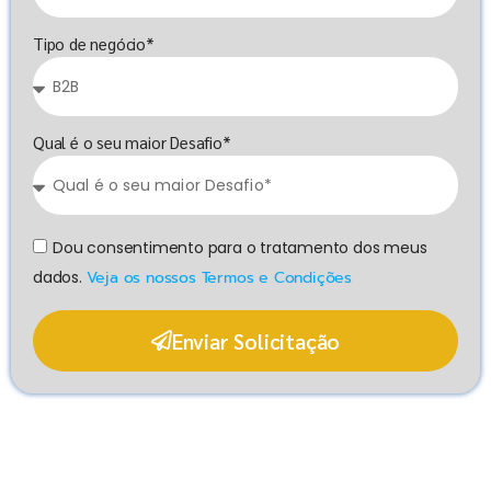
Tipo de negócio*
Qual é o seu maior Desafio*
Dou consentimento para o tratamento dos meus
dados.
Veja os nossos Termos e Condições
Enviar Solicitação