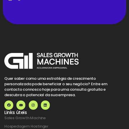
Quer saber como uma estratégia de crescimento
personalizada pode beneficiar o seu negócio? Entre em
contacto connosco hoje para uma consulta gratuita e
descubra o potencial da sua empresa.
Links úteis
Sales Growth Machine
Hospedagem Hostinger