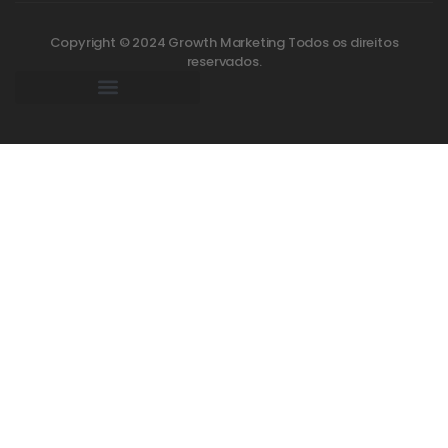
Copyright © 2024 Growth Marketing Todos os direitos
reservados.