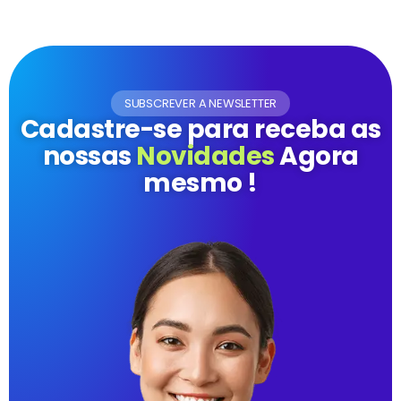
SUBSCREVER A NEWSLETTER
Cadastre-se para receba as
nossas
Novidades
Agora
mesmo !