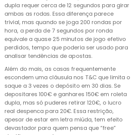
dupla requer cerca de 12 segundos para girar
ambas as rodas. Essa diferença parece
trivial, mas quando se joga 200 rondas por
hora, a perda de 7 segundos por ronda
equivale a quase 25 minutos de jogo efetivo
perdidos, tempo que poderia ser usado para
analisar tendências de apostas.
Além do mais, as casas frequentemente
escondem uma cláusula nos T&C que limita o
saque a 3 vezes o depósito em 30 dias. Se
depositares 100€ e ganhares 150€ em roleta
dupla, mas só puderes retirar 120€, o lucro
real despenca para 20€. Essa restrição,
apesar de estar em letra miúda, tem efeito
devastador para quem pensa que “free”