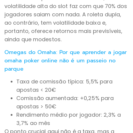
volatilidade alta do slot faz com que 70% dos
jogadores saiam com nada. A roleta dupla,
ao contrário, tem volatilidade baixa e,
portanto, oferece retornos mais previsíveis,
ainda que modestos.
Omegas do Omaha: Por que aprender a jogar
omaha poker online não é um passeio no
parque
Taxa de comissão típica: 5,5% para
apostas < 20€
Comissão aumentada: +0,25% para
apostas > 50€
Rendimento médio por jogador: 2,3% a
3,7% ao mês
O ponto crucial aqui não é a taxa, mas a