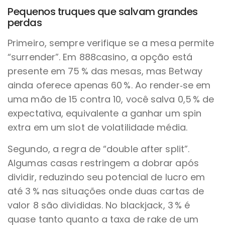
Pequenos truques que salvam grandes
perdas
Primeiro, sempre verifique se a mesa permite
“surrender”. Em 888casino, a opção está
presente em 75 % das mesas, mas Betway
ainda oferece apenas 60 %. Ao render‑se em
uma mão de 15 contra 10, você salva 0,5 % de
expectativa, equivalente a ganhar um spin
extra em um slot de volatilidade média.
Segundo, a regra de “double after split”.
Algumas casas restringem a dobrar após
dividir, reduzindo seu potencial de lucro em
até 3 % nas situações onde duas cartas de
valor 8 são divididas. No blackjack, 3 % é
quase tanto quanto a taxa de rake de um