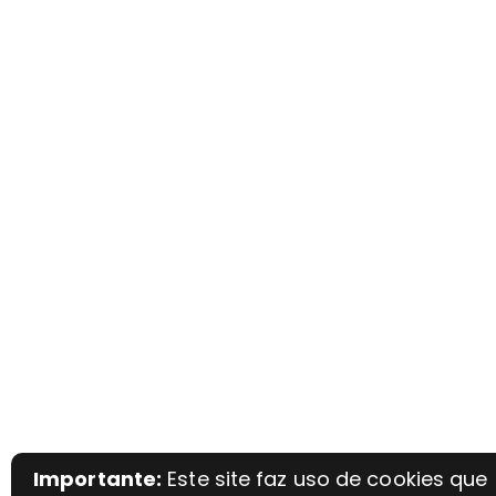
Importante:
Este site faz uso de cookies que