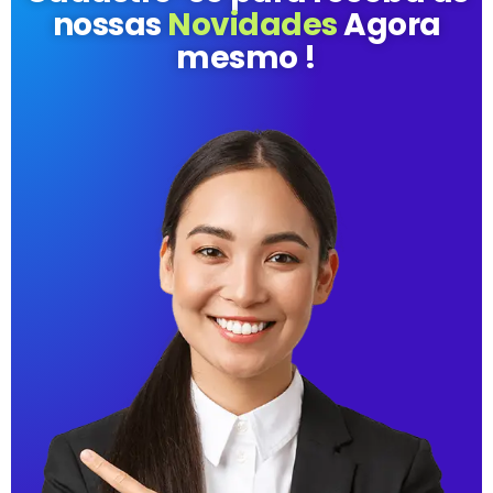
nossas
Novidades
Agora
mesmo !