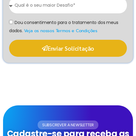
Dou consentimento para o tratamento dos meus
dados.
Veja os nossos Termos e Condições
Enviar Solicitação
SUBSCREVER A NEWSLETTER
Cadastre-se para receba as