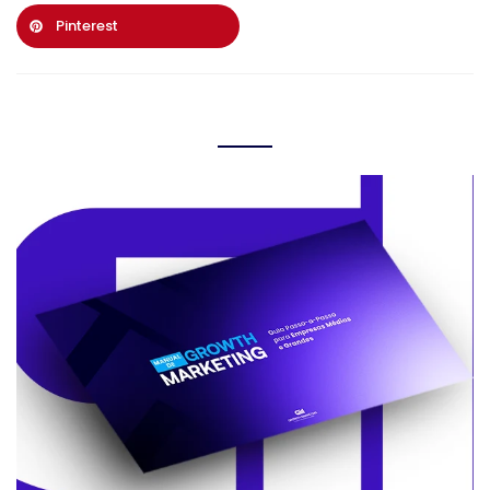
Pinterest