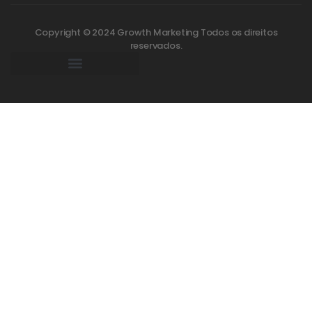
Copyright © 2024 Growth Marketing Todos os direitos
reservados.