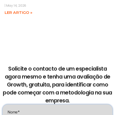
May 14, 2026
LER ARTIGO »
Solicite o contacto de um especialista
agora mesmo e tenha uma avaliação de
Growth, gratuita, para identificar como
pode começar com a metodologia na sua
empresa.
Nome*