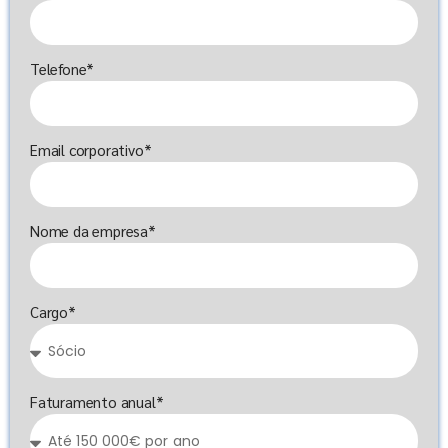
Telefone*
Email corporativo*
Nome da empresa*
Cargo*
Faturamento anual*