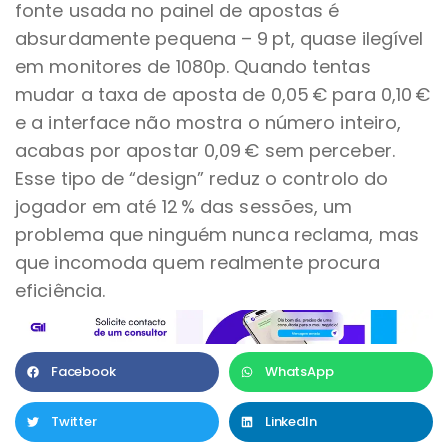
fonte usada no painel de apostas é
absurdamente pequena – 9 pt, quase ilegível
em monitores de 1080p. Quando tentas
mudar a taxa de aposta de 0,05 € para 0,10 €
e a interface não mostra o número inteiro,
acabas por apostar 0,09 € sem perceber.
Esse tipo de “design” reduz o controlo do
jogador em até 12 % das sessões, um
problema que ninguém nunca reclama, mas
que incomoda quem realmente procura
eficiência.
Facebook
WhatsApp
Twitter
LinkedIn