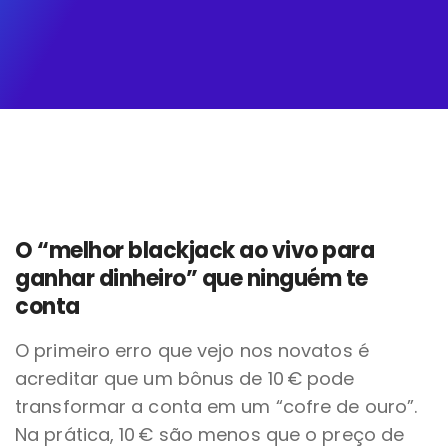
O “melhor blackjack ao vivo para
ganhar dinheiro” que ninguém te
conta
O primeiro erro que vejo nos novatos é
acreditar que um bônus de 10 € pode
transformar a conta em um “cofre de ouro”.
Na prática, 10 € são menos que o preço de