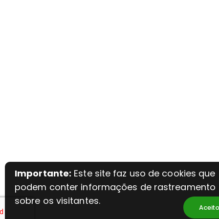
Importante:
Este site faz uso de cookies que
podem conter informações de rastreamento
sobre os visitantes.
Aceit