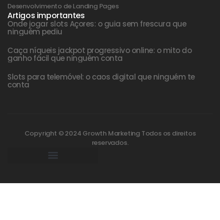
Desenvolvimento de Landing Pages
Artigos importantes
Onde jogar slots Açores: o guia sem frescura que
ninguém pediu
Caça níqueis jackpot progressivo online: o mito do
ganho fácil que ninguém conta
Slots para telemóvel: o caos digital que ninguém te
conta
Copyright © 2024 Growth Marketing Todos os direitos
reservados.