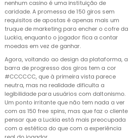
nenhum casino é uma instituição de
caridade. A promessa de 150 giros sem
requisitos de apostas é apenas mais um
truque de marketing para encher o cofre da
Luckia, enquanto o jogador fica a contar
moedas em vez de ganhar.
Agora, voltando ao design da plataforma, a
barra de progresso dos giros tem a cor
#CCCCCC, que à primeira vista parece
neutra, mas na realidade dificulta a
legibilidade para usuários com daltonismo.
Um ponto irritante que não tem nada a ver
com as 150 free spins, mas que faz o cliente
pensar que a Luckia está mais preocupada
com a estética do que com a experiência
real do jogador.