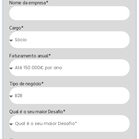
Nome da empresa*
Cargo*
Faturamento anual*
Tipo de negócio*
Qual é o seu maior Desafio*