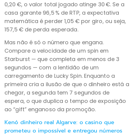
0,20 €, o valor total jogado atinge 30 €. Se a
casa garante 96,5 % de RTP, a expectativa
matemática é perder 1,05 € por giro, ou seja,
157,5 € de perda esperada.
Mas não é só o número que engana.
Compare a velocidade de um spin em
Starburst — que completa em menos de 3
segundos — com a lentidão de um
carregamento de Lucky Spin. Enquanto a
primeira cria a ilusão de que o dinheiro está a
chegar, a segunda tem 7 segundos de
espera, o que duplica o tempo de exposição
ao “gift” enganoso da promoção.
Kenó dinheiro real Algarve: o casino que
prometeu o impossível e entregou números