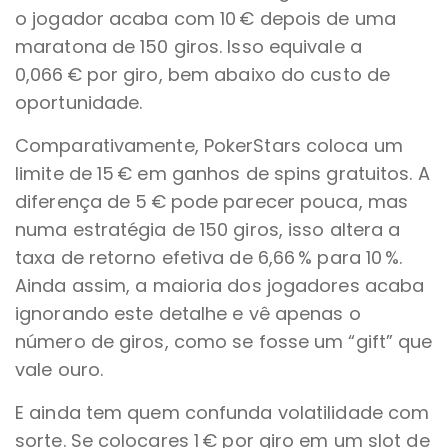
o jogador acaba com 10 € depois de uma
maratona de 150 giros. Isso equivale a
0,066 € por giro, bem abaixo do custo de
oportunidade.
Comparativamente, PokerStars coloca um
limite de 15 € em ganhos de spins gratuitos. A
diferença de 5 € pode parecer pouca, mas
numa estratégia de 150 giros, isso altera a
taxa de retorno efetiva de 6,66 % para 10 %.
Ainda assim, a maioria dos jogadores acaba
ignorando este detalhe e vê apenas o
número de giros, como se fosse um “gift” que
vale ouro.
E ainda tem quem confunda volatilidade com
sorte. Se colocares 1 € por giro em um slot de