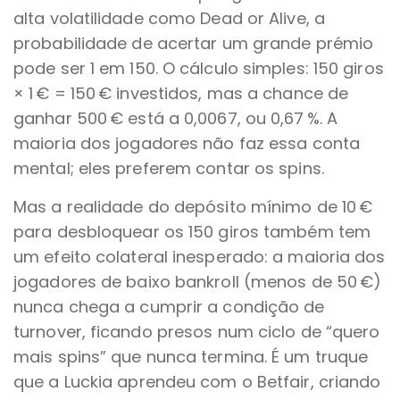
alta volatilidade como Dead or Alive, a
probabilidade de acertar um grande prémio
pode ser 1 em 150. O cálculo simples: 150 giros
× 1 € = 150 € investidos, mas a chance de
ganhar 500 € está a 0,0067, ou 0,67 %. A
maioria dos jogadores não faz essa conta
mental; eles preferem contar os spins.
Mas a realidade do depósito mínimo de 10 €
para desbloquear os 150 giros também tem
um efeito colateral inesperado: a maioria dos
jogadores de baixo bankroll (menos de 50 €)
nunca chega a cumprir a condição de
turnover, ficando presos num ciclo de “quero
mais spins” que nunca termina. É um truque
que a Luckia aprendeu com o Betfair, criando