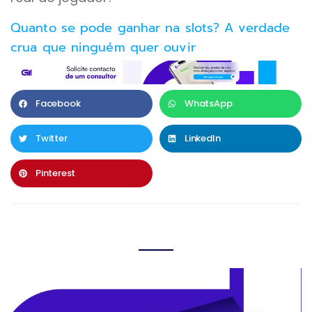
Quanto se pode ganhar na slots? A verdade
crua que ninguém quer ouvir
Facebook
WhatsApp
Twitter
LinkedIn
Pinterest