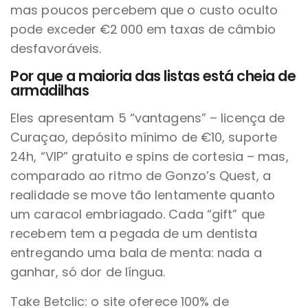
mas poucos percebem que o custo oculto
pode exceder €2 000 em taxas de câmbio
desfavoráveis.
Por que a maioria das listas está cheia de
armadilhas
Eles apresentam 5 “vantagens” – licença de
Curaçao, depósito mínimo de €10, suporte
24h, “VIP” gratuito e spins de cortesia – mas,
comparado ao ritmo de Gonzo’s Quest, a
realidade se move tão lentamente quanto
um caracol embriagado. Cada “gift” que
recebem tem a pegada de um dentista
entregando uma bala de menta: nada a
ganhar, só dor de língua.
Take Betclic: o site oferece 100% de