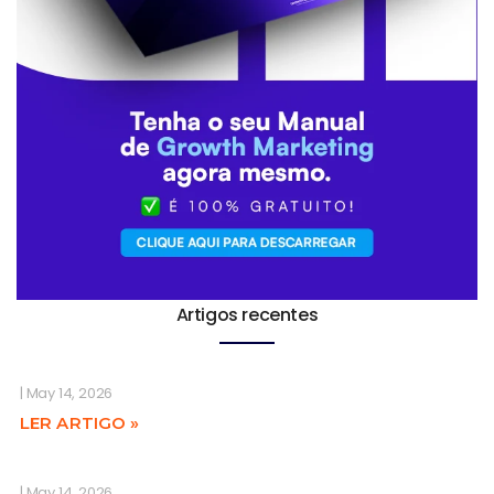
Artigos recentes
May 14, 2026
LER ARTIGO »
May 14, 2026