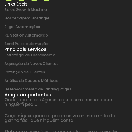
Links úteis
Sales Growth Machine
Hospedagem Hostinger
E-goi Automações
RD Station Automação
Send Pulse Automação
Principais serviços
Estratégia de Crescimento
Aquisição de Novos Clientes
Retenção de Clientes
Análise de Dados e Métricas
Desenvolvimento de Landing Pages
Artigos importantes
Onde jogar slots Açores: o guia sem frescura que
ninguém pediu
Caça níqueis jackpot progressivo online: o mito do
ganho fácil que ninguém conta
Slots para telemóvel: o caos digital que ninguém te