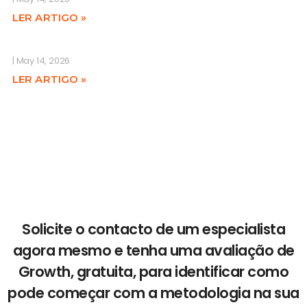
LER ARTIGO »
May 14, 2026
LER ARTIGO »
Solicite o contacto de um especialista
agora mesmo e tenha uma avaliação de
Growth, gratuita, para identificar como
pode começar com a metodologia na sua