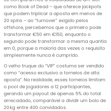
como Book of Dead – que oferece jackpots
que podem triplicar a aposta em menos de
20 spins – ao “turnover” exigido pelos
offshore, percebemos que o primeiro pode
transformar €50 em €150, enquanto o
segundo pode transformar a mesma quantia
em 0, porque a maioria das vezes o requisito
simplesmente nunca é cumprido.
O velho truque do “VIP” costuma ser vendido
como “acesso exclusivo a torneios de alta
aposta”. Na realidade, esses torneios limitam
o pool de jogadores a 12 participantes,
gerando um payout de apenas 5% do total
arrecadado, comparável a dividir um bolo de
20 kg entre 400 convidados.