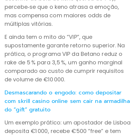
percebe‑se que o keno atrasa a emoção,
mas compensa com maiores odds de
múltiplas vitórias.
E ainda tem o mito do “VIP”, que
supostamente garante retorno superior. Na
prática, o programa VIP da Betano reduz o
rake de 5 % para 3,5 %, um ganho marginal
comparado ao custo de cumprir requisitos
de volume de €10 000.
Desmascarando o engodo: como depositar
com skrill casino online sem cair na armadilha
do “gift” gratuito
Um exemplo prático: um apostador de Lisboa
deposita €1 000, recebe €500 “free” e tem