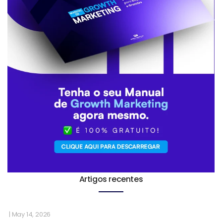
Artigos recentes
May 14, 2026