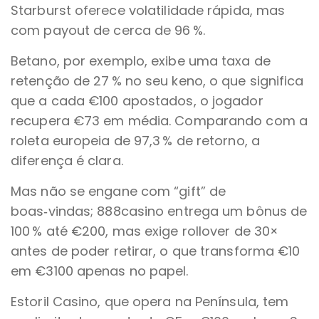
Starburst oferece volatilidade rápida, mas
com payout de cerca de 96 %.
Betano, por exemplo, exibe uma taxa de
retenção de 27 % no seu keno, o que significa
que a cada €100 apostados, o jogador
recupera €73 em média. Comparando com a
roleta europeia de 97,3 % de retorno, a
diferença é clara.
Mas não se engane com “gift” de
boas‑vindas; 888casino entrega um bônus de
100 % até €200, mas exige rollover de 30×
antes de poder retirar, o que transforma €10
em €3100 apenas no papel.
Estoril Casino, que opera na Península, tem