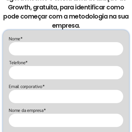
Growth, gratuita, para identificar como
pode começar com a metodologia na sua
empresa.
Nome*
Telefone*
Email corporativo*
Nome da empresa*