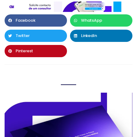
Facebook
WhatsApp
Twitter
LinkedIn
Pinterest