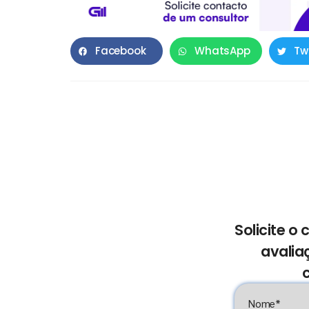
Facebook
WhatsApp
Tw
Solicite o
avalia
Nome*