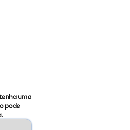
e tenha uma
mo pode
.