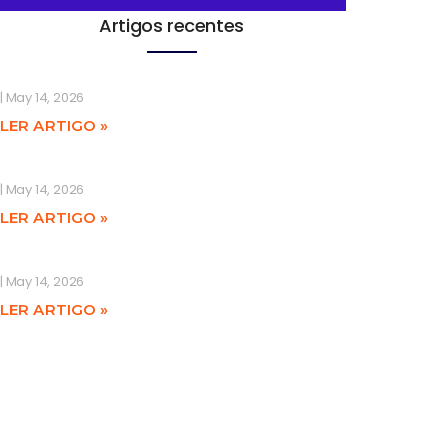
Artigos recentes
May 14, 2026
LER ARTIGO »
May 14, 2026
LER ARTIGO »
May 14, 2026
LER ARTIGO »