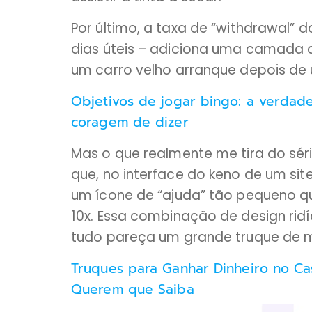
Por último, a taxa de “withdrawal” 
dias úteis – adiciona uma camada d
um carro velho arranque depois de u
Objetivos de jogar bingo: a verdad
coragem de dizer
Mas o que realmente me tira do sér
que, no interface do keno de um sit
um ícone de “ajuda” tão pequeno qu
10x. Essa combinação de design rid
tudo pareça um grande truque de m
Truques para Ganhar Dinheiro no Cas
Querem que Saiba