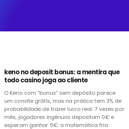
k​e​n​o​ no deposit bonus: a mentira que
todo casino joga ao cliente
O Keno com “bonus” sem depósito parece
um convite grátis, mas na prática tem 3% de
probabilidade de trazer lucro real. 7 vezes por
mês, jogadores ingênuos depositam 0€ e
esperam ganhar 5€; a matemática fria