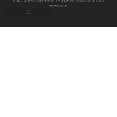
Copyright © 2024 Growth Marketing Todos os direitos
reservados.