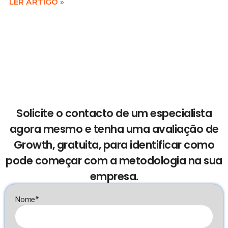
LER ARTIGO »
Solicite o contacto de um especialista
agora mesmo e tenha uma avaliação de
Growth, gratuita, para identificar como
pode começar com a metodologia na sua
empresa.
Nome*