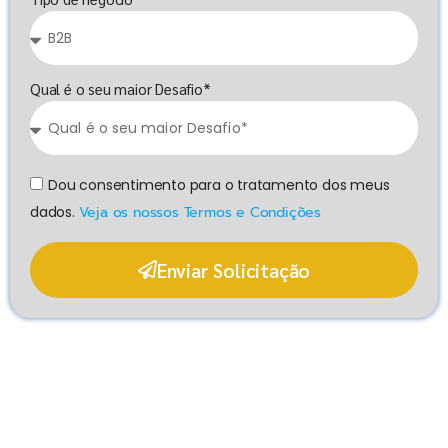
Qual é o seu maior Desafio*
Dou consentimento para o tratamento dos meus
dados.
Veja os nossos Termos e Condições
Enviar Solicitação