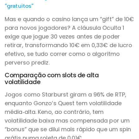
“gratuitos”
Mas e quando o casino lança um “gift” de 10€
para novos jogadores? A cláusula Oculta 1
exige que jogue 30 vezes antes de poder
retirar, transformando 10€ em 0,33€ de lucro
efetivo, se tudo correr como o algoritmo
perverso prediz.
Comparação com slots de alta
volatilidade
Jogos como Starburst giram a 96% de RTP,
enquanto Gonzo’s Quest tem volatilidade
média‑alta. Keno, ao contrário, tem
volatilidade baixa mas compensada por um
“bonus” que se dilui mais rápido que um spin
grátis numa roleta de 0.01€.