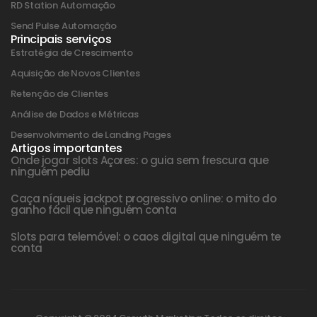
RD Station Automação
Send Pulse Automação
Principais serviços
Estratégia de Crescimento
Aquisição de Novos Clientes
Retenção de Clientes
Análise de Dados e Métricas
Desenvolvimento de Landing Pages
Artigos importantes
Onde jogar slots Açores: o guia sem frescura que
ninguém pediu
Caça níqueis jackpot progressivo online: o mito do
ganho fácil que ninguém conta
Slots para telemóvel: o caos digital que ninguém te
conta