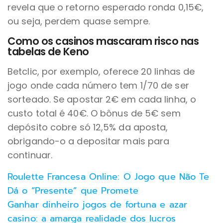
revela que o retorno esperado ronda 0,15€,
ou seja, perdem quase sempre.
Como os casinos mascaram risco nas
tabelas de Keno
Betclic, por exemplo, oferece 20 linhas de
jogo onde cada número tem 1/70 de ser
sorteado. Se apostar 2€ em cada linha, o
custo total é 40€. O bônus de 5€ sem
depósito cobre só 12,5% da aposta,
obrigando-o a depositar mais para
continuar.
Roulette Francesa Online: O Jogo que Não Te
Dá o “Presente” que Promete
Ganhar dinheiro jogos de fortuna e azar
casino: a amarga realidade dos lucros