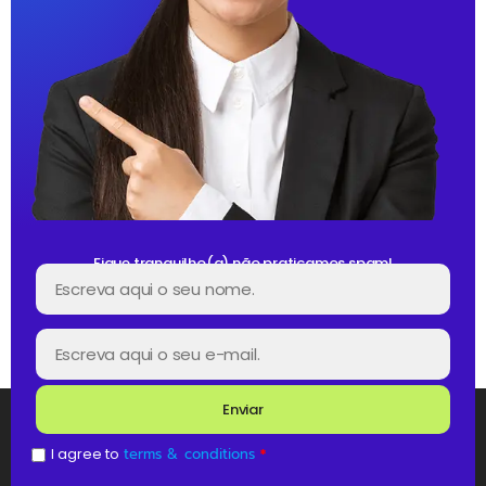
Fique tranquilho(a) não praticamos spam!
Enviar
I agree to
terms & conditions
*