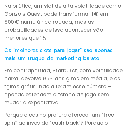
Na prática, um slot de alta volatilidade como
Gonzo’s Quest pode transformar 1 € em
500 € numa única rodada, mas as
probabilidades de isso acontecer são
menores que 1 %.
Os “melhores slots para jogar” são apenas
mais um truque de marketing barato
Em contrapartida, Starburst, com volatilidade
baixa, devolve 95% dos giros em média, e os
“giros grátis” não alteram esse número –
apenas estendem o tempo de jogo sem
mudar a expectativa.
Porque o casino prefere oferecer um “free
spin” ao invés de “cash back”? Porque o