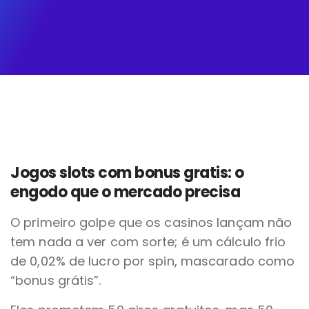
Jogos slots com bonus gratis: o
engodo que o mercado precisa
O primeiro golpe que os casinos lançam não
tem nada a ver com sorte; é um cálculo frio
de 0,02% de lucro por spin, mascarado como
“bonus grátis”.