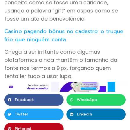
conceito como se fosse uma caridade,
usando a palavra “gift” em aspas como se
fosse um ato de benevolência.
Casino pagando bônus no cadastro: o truque
frio que ninguém conta
Chega a ser irritante como algumas
plataformas ainda mantêm o tamanho da
fonte nos termos a 9 px, forçando quem
tenta ler tudo a usar lupa.
Facebook
WhatsApp
Twitter
LinkedIn
Pinterest