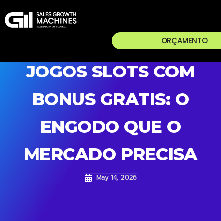
ORÇAMENTO
JOGOS SLOTS COM
BONUS GRATIS: O
ENGODO QUE O
MERCADO PRECISA
May 14, 2026