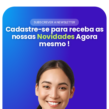
SUBSCREVER A NEWSLETTER
Cadastre-se para receba as
nossas
Novidades
Agora
mesmo !