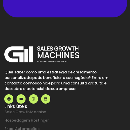
Quer saber como uma estratégia de crescimento
personalizada pode beneficiar o seu negócio? Entre em
contacto connosco hoje para uma consulta gratuita e
descubra o potencial da sua empresa.
Links úteis
Sales Growth Machine
Hospedagem Hostinger
E-goi Automações