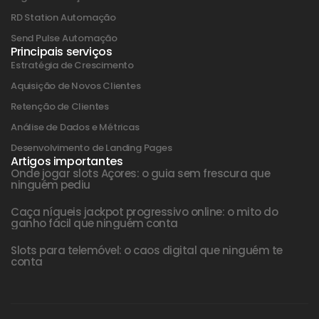
RD Station Automação
Send Pulse Automação
Principais serviços
Estratégia de Crescimento
Aquisição de Novos Clientes
Retenção de Clientes
Análise de Dados e Métricas
Desenvolvimento de Landing Pages
Artigos importantes
Onde jogar slots Açores: o guia sem frescura que
ninguém pediu
Caça níqueis jackpot progressivo online: o mito do
ganho fácil que ninguém conta
Slots para telemóvel: o caos digital que ninguém te
conta