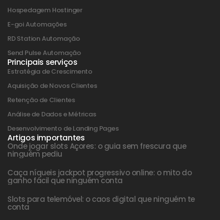
Hospedagem Hostinger
E-goi Automações
RD Station Automação
Send Pulse Automação
Principais serviços
Estratégia de Crescimento
Aquisição de Novos Clientes
Retenção de Clientes
Análise de Dados e Métricas
Desenvolvimento de Landing Pages
Artigos importantes
Onde jogar slots Açores: o guia sem frescura que
ninguém pediu
Caça níqueis jackpot progressivo online: o mito do
ganho fácil que ninguém conta
Slots para telemóvel: o caos digital que ninguém te
conta