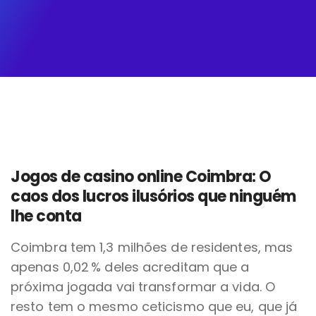
Jogos de casino online Coimbra: O
caos dos lucros ilusórios que ninguém
lhe conta
Coimbra tem 1,3 milhões de residentes, mas
apenas 0,02 % deles acreditam que a
próxima jogada vai transformar a vida. O
resto tem o mesmo ceticismo que eu, que já