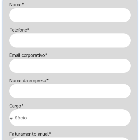
Nome*
Telefone*
Email corporativo*
Nome da empresa*
Cargo*
Faturamento anual*