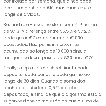
controlado por semana, que ainda pode
gerar um ganho de €10, mas mantém‑te
longe de dívidas.
Second rule – escolhe slots com RTP acima
de 97 %. A diferença entre 96,5 % e 97,2 %
pode gerar €7 extra por cada €1 000
apostados. Não parece muito, mas
acumulado ao longo de 10 000 spins, a
margem de lucro passa de €20 para €70.
Finally, keep a spreadsheet. Anota cada
depósito, cada bônus, e cada ganho ao
longo de 30 dias. Quando a soma dos
ganhos for inferior a 0,5 % do total
depositado, é sinal de que o algoritmo está a
sugar‑te dinheiro mais rápido que o fluxo de