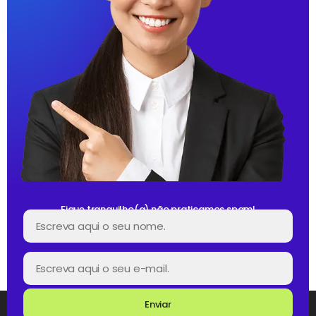
Fique tranquilho(a) não praticamos spam!
Enviar