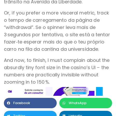
trânsito na Avenida da Liberdade.
Or, if you prefer a more visceral metric, track
o tempo de carregamento da página de
“withdrawal”. Se o spinner leva mais de
3 segundos por tentativa, o site está a tentar
fazer‑te esperar mais do que o teu próprio
carro na fila da cantina da universidade.
And now, to finish, I must complain about the
absurdly tiny font size in the casino’s UI – the
numbers are practically invisible without
zooming in to 150 %.
Facebook
WhatsApp
Twitter
LinkedIn