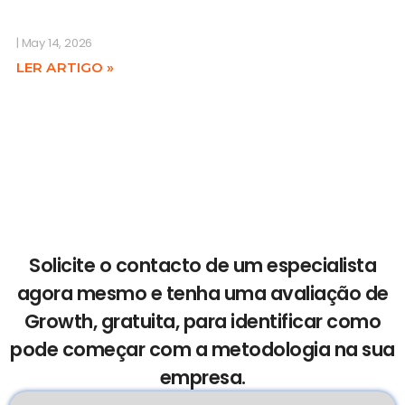
May 14, 2026
LER ARTIGO »
Solicite o contacto de um especialista
agora mesmo e tenha uma avaliação de
Growth, gratuita, para identificar como
pode começar com a metodologia na sua
empresa.