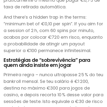
praticamente o mesmo que pagar €0,75 de
taxa de retirada automática.
And there’s a hidden trap in the terms:
“minimum bet of €0,10 per spin”. If you aim for
a session of 2 h, com 60 spins por minuto,
acabas por colocar €720 em risco, enquanto
a probabilidade de atingir um payout
superior a €100 permanece infinitesimal.
Estratégias de “sobrevivência” para
quem ainda insiste em jogar
Primeira regra – nunca ultrapasse 25 % do teu
bankroll mensal. Se teu salário é €1 200,
destina no máximo €300 para jogos de
casino, e depois recorta 10 % desse valor para
sessões de teste. Isto equivale a €30 de risco