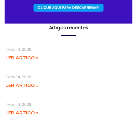
Artigos recentes
May 14, 2026
LER ARTIGO »
May 14, 2026
LER ARTIGO »
May 14, 2026
LER ARTIGO »