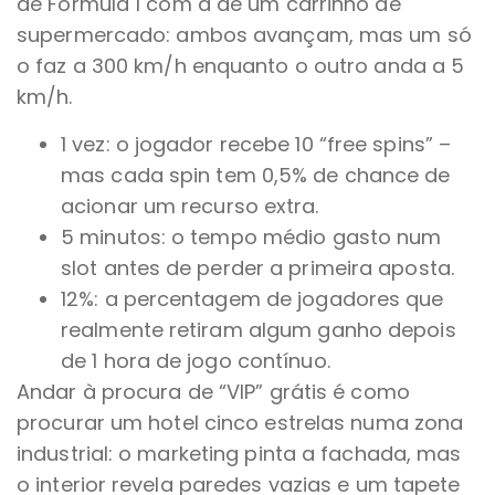
de Fórmula 1 com a de um carrinho de
supermercado: ambos avançam, mas um só
o faz a 300 km/h enquanto o outro anda a 5
km/h.
1 vez: o jogador recebe 10 “free spins” –
mas cada spin tem 0,5% de chance de
acionar um recurso extra.
5 minutos: o tempo médio gasto num
slot antes de perder a primeira aposta.
12%: a percentagem de jogadores que
realmente retiram algum ganho depois
de 1 hora de jogo contínuo.
Andar à procura de “VIP” grátis é como
procurar um hotel cinco estrelas numa zona
industrial: o marketing pinta a fachada, mas
o interior revela paredes vazias e um tapete