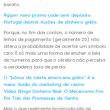
barato.
Ripper novo promo code sem depósito
Portugal destrói ilusões de dinheiro grátis
Porque, no fim das contas, o número de
linhas de pagamento (geralmente 25) não
altera a probabilidade de acertar um símbolo
raro. É só mais uma forma de encher a tela
de números para que o cérebro não perceba
a verdadeira taxa de perda.
O “bónus de roleta americana grátis” é a
maior ilusão do marketing de casino
Vídeo Bingo Dinheiro Real: O Mecanismo Frio
Por Trás das Promessas de Ganho
Mas o que realmente incomoda são as