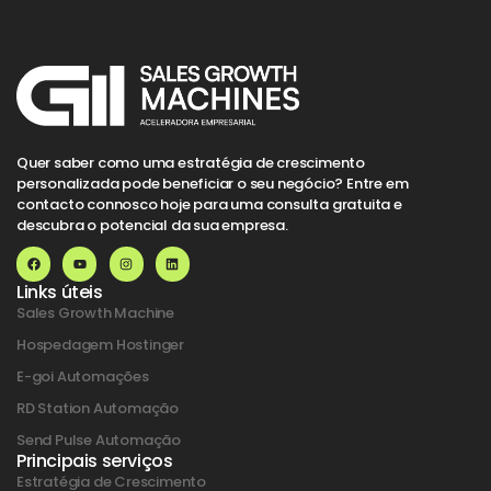
Quer saber como uma estratégia de crescimento
personalizada pode beneficiar o seu negócio? Entre em
contacto connosco hoje para uma consulta gratuita e
descubra o potencial da sua empresa.
Links úteis
Sales Growth Machine
Hospedagem Hostinger
E-goi Automações
RD Station Automação
Send Pulse Automação
Principais serviços
Estratégia de Crescimento