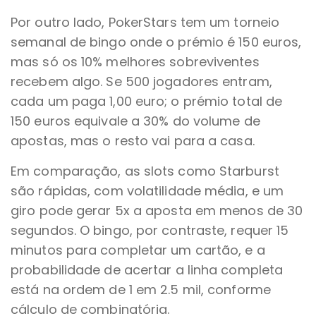
Por outro lado, PokerStars tem um torneio
semanal de bingo onde o prémio é 150 euros,
mas só os 10% melhores sobreviventes
recebem algo. Se 500 jogadores entram,
cada um paga 1,00 euro; o prémio total de
150 euros equivale a 30% do volume de
apostas, mas o resto vai para a casa.
Em comparação, as slots como Starburst
são rápidas, com volatilidade média, e um
giro pode gerar 5x a aposta em menos de 30
segundos. O bingo, por contraste, requer 15
minutos para completar um cartão, e a
probabilidade de acertar a linha completa
está na ordem de 1 em 2.5 mil, conforme
cálculo de combinatória.