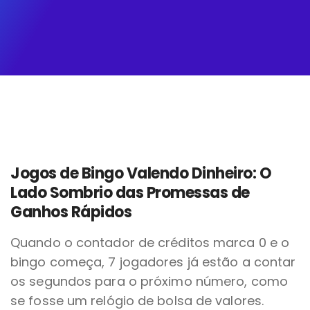
Jogos de Bingo Valendo Dinheiro: O
Lado Sombrio das Promessas de
Ganhos Rápidos
Quando o contador de créditos marca 0 e o
bingo começa, 7 jogadores já estão a contar
os segundos para o próximo número, como
se fosse um relógio de bolsa de valores.